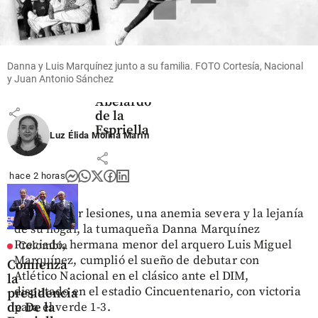
negocio
Uribe: las
Espriella
que mueve
ovaciones
desde Cali
US$ 380
que
millones
marcaron
share
en el
la
Danna y Luis Marquínez junto a su familia. FOTO Cortesía, Nacional
Oriente
posesión
y Juan Antonio Sánchez
antioqueño
de
Abelardo
share
de la
Espriella
Luz Élida Molina Marín
share
hace 2 horas
Tras superar lesiones, una anemia severa y la lejanía
de su hogar, la tumaqueña Danna Marquínez
Preciado, hermana menor del arquero Luis Miguel
Colombia
Marquínez, cumplió el sueño de debutar con
Comienza
Atlético Nacional en el clásico ante el DIM,
la
disputado en el estadio Cincuentenario, con victoria
presidencia
de De la
para el verde 1-3.