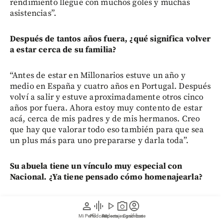
rendimiento llegue con muchos goles y muchas
asistencias”.
Después de tantos años fuera, ¿qué significa volver
a estar cerca de su familia?
“Antes de estar en Millonarios estuve un año y
medio en España y cuatro años en Portugal. Después
volví a salir y estuve aproximadamente otros cinco
años por fuera. Ahora estoy muy contento de estar
acá, cerca de mis padres y de mis hermanos. Creo
que hay que valorar todo eso también para que sea
un plus más para uno prepararse y darla toda”.
Su abuela tiene un vínculo muy especial con
Nacional. ¿Ya tiene pensado cómo homenajearla?
“Está en camino ese tatuaje, el de mi abuela. Me
person
graphic_eq
play_arrow
photo_camera
account_circle
enviaron una imagen muy bonita cuando marqué mi
Mi Perfil
Pódcast
Reportajes gráficos
Videos
Suscríbete