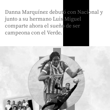
Danna Marquínez debutó con Nacional y
junto a su hermano Luis Miguel
comparte ahora el sueño de ser
campeona con el Verde.
Oriente
Colombia
Antioqueño
Miguel
Videos
Flores que
Uribe,
Posesión
cruzan el
Javier
presidencial
cielo: así
Milei y
de Abelardo
es el
Álvaro
de la