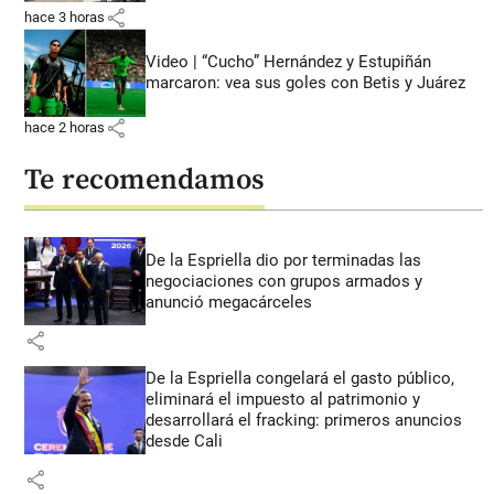
share
hace 3 horas
Video | “Cucho” Hernández y Estupiñán
marcaron: vea sus goles con Betis y Juárez
share
hace 2 horas
Te recomendamos
De la Espriella dio por terminadas las
negociaciones con grupos armados y
anunció megacárceles
share
De la Espriella congelará el gasto público,
eliminará el impuesto al patrimonio y
desarrollará el fracking: primeros anuncios
desde Cali
share