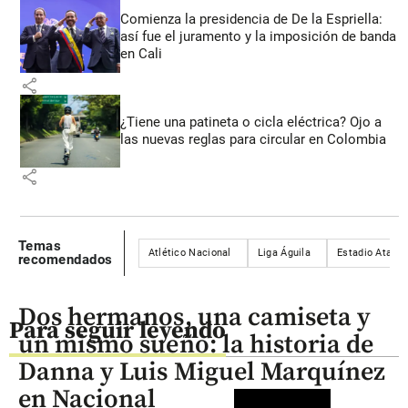
Comienza la presidencia de De la Espriella:
así fue el juramento y la imposición de banda
en Cali
share
¿Tiene una patineta o cicla eléctrica? Ojo a
las nuevas reglas para circular en Colombia
share
Temas
Atlético Nacional
Liga Águila
Estadio Atanas
recomendados
Dos hermanos, una camiseta y
Para seguir leyendo
un mismo sueño: la historia de
Danna y Luis Miguel Marquínez
en Nacional