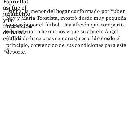
Espriella:
así fue el
Danna, la menor del hogar conformado por Yuber
juramento
Nay y María Teostista, mostró desde muy pequeña
y la
su pasión por el fútbol. Una afición que compartía
imposición
con sus cuatro hermanos y que su abuelo Ángel
de banda
en Cali
(fallecido hace unas semanas) respaldó desde el
principio, convencido de sus condiciones para este
share
deporte.