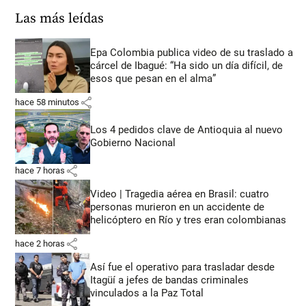
Las más leídas
Epa Colombia publica video de su traslado a
cárcel de Ibagué: “Ha sido un día difícil, de
esos que pesan en el alma”
share
hace 58 minutos
Los 4 pedidos clave de Antioquia al nuevo
Gobierno Nacional
share
hace 7 horas
Video | Tragedia aérea en Brasil: cuatro
personas murieron en un accidente de
helicóptero en Río y tres eran colombianas
share
hace 2 horas
Así fue el operativo para trasladar desde
Itagüí a jefes de bandas criminales
vinculados a la Paz Total