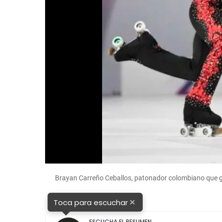
Brayan Carreño Ceballos, patonador colombiano que
×
Toca para escuchar
ESCUCHA EL RESUMEN