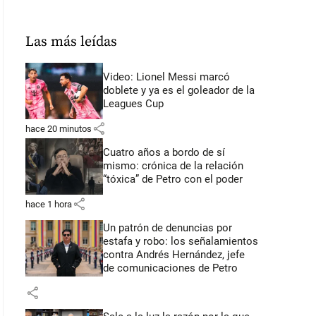
Las más leídas
Video: Lionel Messi marcó
doblete y ya es el goleador de la
Leagues Cup
share
hace 20 minutos
Cuatro años a bordo de sí
mismo: crónica de la relación
“tóxica” de Petro con el poder
share
hace 1 hora
Un patrón de denuncias por
estafa y robo: los señalamientos
contra Andrés Hernández, jefe
de comunicaciones de Petro
share