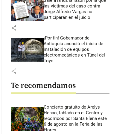
Sale a la luz la razón por la que
las víctimas del caso contra
Jorge Alfredo Vargas no
participarán en el juicio
share
¡Por fin! Gobernador de
Antioquia anunció el inicio de
instalación de equipos
electromecánicos en Túnel del
Toyo
share
Te recomendamos
Concierto gratuito de Arelys
Henao, tablado en el Centro y
recorridos por Santa Elena este
6 de agosto en la Feria de las
Flores