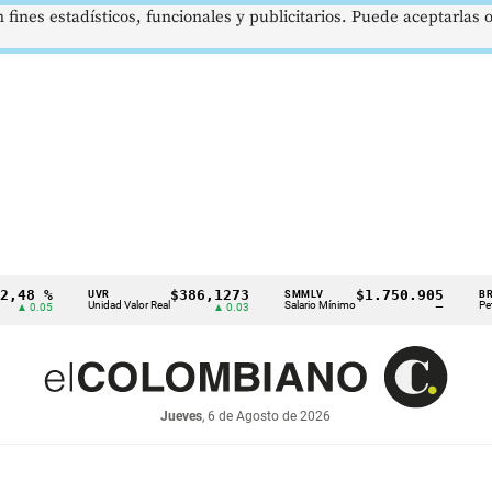
 fines estadísticos, funcionales y publicitarios. Puede aceptarlas
 %
$386,1273
$1.750.905
U
UVR
SMMLV
BRENT
Unidad Valor Real
Salario Mínimo
Petróleo
.05
▲ 0.03
—
Jueves
, 6 de Agosto de 2026