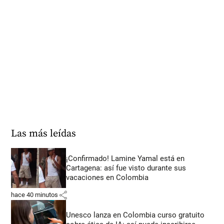
Las más leídas
¡Confirmado! Lamine Yamal está en
Cartagena: así fue visto durante sus
vacaciones en Colombia
share
hace 40 minutos
Unesco lanza en Colombia curso gratuito