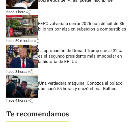
sobre ética de IA: así puede inscribirse
share
hace 1 hora
FEPC volvería a cerrar 2026 con déficit de $6
billones por alza en subsidios a combustibles
share
hace 59 minutos
La aprobación de Donald Trump cae al 32 %:
es el segundo presidente más impopular en
la historia de EE. UU.
share
hace 3 horas
¡Una verdadera máquina! Conozca al polaco
que nadó 55 horas y cruzó el mar Báltico
share
hace 4 horas
Te recomendamos