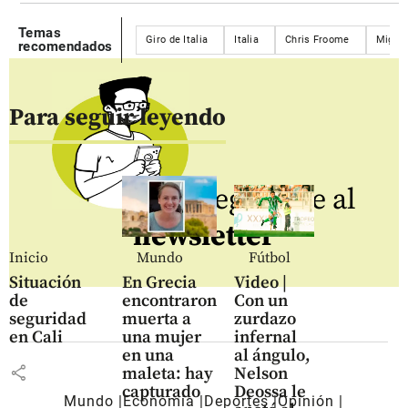
Temas
Giro de Italia
Italia
Chris Froome
Miguel
recomendados
Para seguir leyendo
Regístrate al
newsletter
Inicio
Mundo
Fútbol
Situación
En Grecia
Video |
de
encontraron
Con un
seguridad
muerta a
zurdazo
en Cali
una mujer
infernal
en una
al ángulo,
share
maleta: hay
Nelson
capturado
Deossa le
Mundo
Economía
Deportes
Opinión