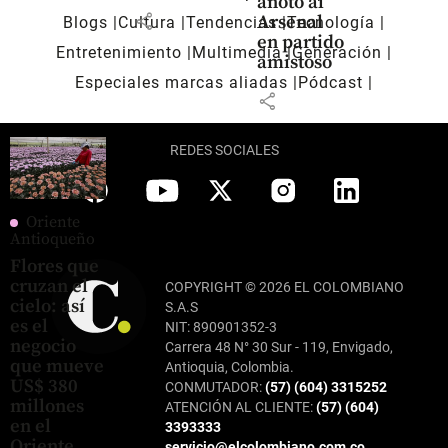
anotó al
share
Arsenal
Blogs
Cultura
Tendencias
Tecnología
en partido
Entretenimiento
Multimedia
Generación
amistoso
Especiales marcas aliadas
Pódcast
share
REDES SOCIALES
Oriente
Antioqueño
Flores que
cruzan el
COPYRIGHT © 2026 EL COLOMBIANO
cielo: así
S.A.S
es el
NIT: 890901352-3
negocio
Carrera 48 N° 30 Sur - 119, Envigado,
que mueve
Antioquia, Colombia.
US$ 380
CONMUTADOR:
(57) (604) 3315252
millones
ATENCIÓN AL CLIENTE:
(57) (604)
en el
3393333
Oriente
servicio@elcolombiano.com.co