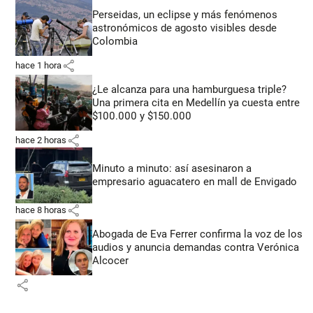
Perseidas, un eclipse y más fenómenos
astronómicos de agosto visibles desde
Colombia
share
hace 1 hora
¿Le alcanza para una hamburguesa triple?
Una primera cita en Medellín ya cuesta entre
$100.000 y $150.000
share
hace 2 horas
Minuto a minuto: así asesinaron a
empresario aguacatero en mall de Envigado
share
hace 8 horas
Abogada de Eva Ferrer confirma la voz de los
audios y anuncia demandas contra Verónica
Alcocer
share