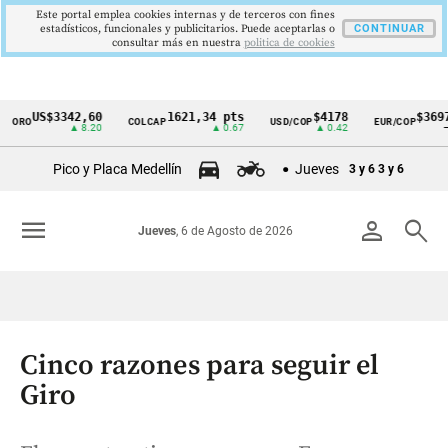
Este portal emplea cookies internas y de terceros con fines
estadísticos, funcionales y publicitarios. Puede aceptarlas o
CONTINUAR
consultar más en nuestra
politica de cookies
US$3342,60
1621,34 pts
$4178
$3697
ORO
COLCAP
USD/COP
EUR/COP
Cintillo
▲ 8.20
▲ 0.67
▲ 0.42
—
de
Pico y Placa Medellín
Jueves
3 y 6
3 y 6
indicadores
económicos
menu
person
search
Jueves
, 6 de Agosto de 2026
Colombia
Cinco razones para seguir el
Giro