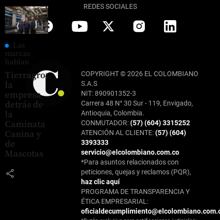
REDES SOCIALES
Las
marcas
hablan
Tierragro:
COPYRIGHT © 2026 EL COLOMBIANO
la
S.A.S
empresa
NIT: 890901352-3
detrás de
Carrera 48 N° 30 Sur - 119, Envigado,
la
Antioquia, Colombia.
Caminata
CONMUTADOR:
(57) (604) 3315252
Canina y
ATENCIÓN AL CLIENTE:
(57) (604)
de
3393333
Mascotas
servicio@elcolombiano.com.co
*Para asuntos relacionados con
share
peticiones, quejas y reclamos (PQR),
haz clic aquí
PROGRAMA DE TRANSPARENCIA Y
ÉTICA EMPRESARIAL:
oficialdecumplimiento@elcolombiano.com.