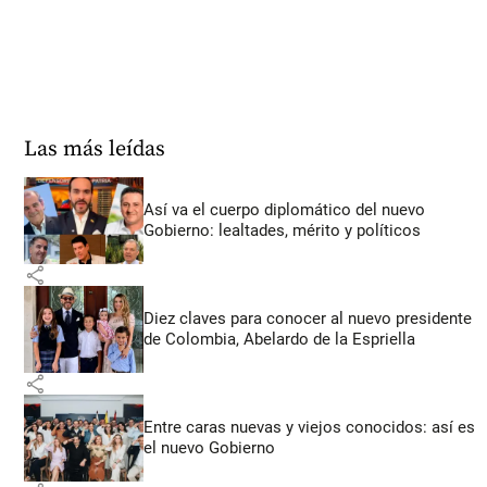
Las más leídas
Así va el cuerpo diplomático del nuevo
Gobierno: lealtades, mérito y políticos
share
Diez claves para conocer al nuevo presidente
de Colombia, Abelardo de la Espriella
share
Entre caras nuevas y viejos conocidos: así es
el nuevo Gobierno