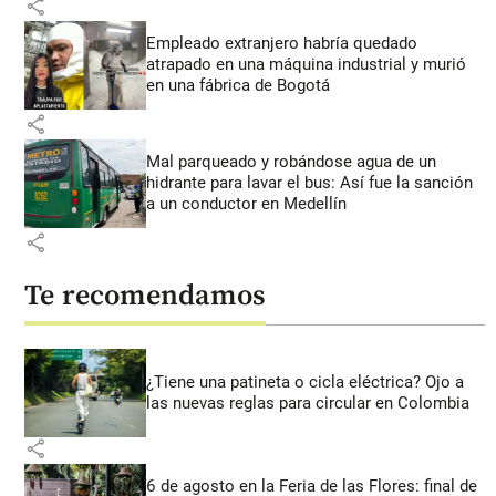
share
Empleado extranjero habría quedado
atrapado en una máquina industrial y murió
en una fábrica de Bogotá
share
Mal parqueado y robándose agua de un
hidrante para lavar el bus: Así fue la sanción
a un conductor en Medellín
share
Te recomendamos
¿Tiene una patineta o cicla eléctrica? Ojo a
las nuevas reglas para circular en Colombia
share
6 de agosto en la Feria de las Flores: final de