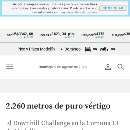
Este portal emplea cookies internas y de terceros con fines
estadísticos, funcionales y publicitarios. Puede aceptarlas o
CONTINUAR
consultar más en nuestra
politica de cookies
US$3342,60
1621,34 pts
$4178
$364
ORO
COLCAP
USD/COP
EUR/COP
Cintillo
▲ 8.20
▲ 0.67
▲ 0.42
de
Pico y Placa Medellín
Domingo
no
no
indicadores
económicos
menu
person
search
Domingo
, 9 de Agosto de 2026
Colombia
2.260 metros de puro vértigo
El Downhill Challenge en la Comuna 13