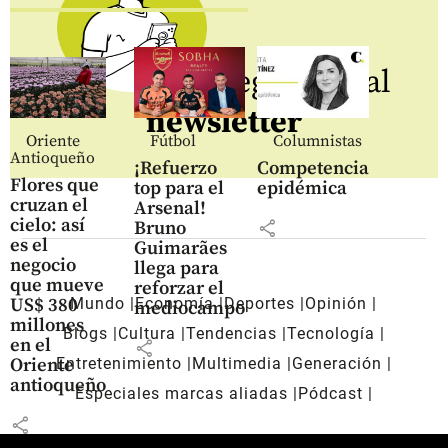
Regístrate al
newsletter
Oriente
Fútbol
Columnistas
Antioqueño
¡Refuerzo
Competencia
Flores que
top para el
epidémica
cruzan el
Arsenal!
cielo: así
share
Bruno
es el
Guimarães
negocio
llega para
que mueve
reforzar el
Mundo
Economía
Deportes
Opinión
US$ 380
mediocampo
millones
Blogs
Cultura
Tendencias
Tecnología
en el
share
Entretenimiento
Multimedia
Generación
Oriente
antioqueño
Especiales marcas aliadas
Pódcast
share