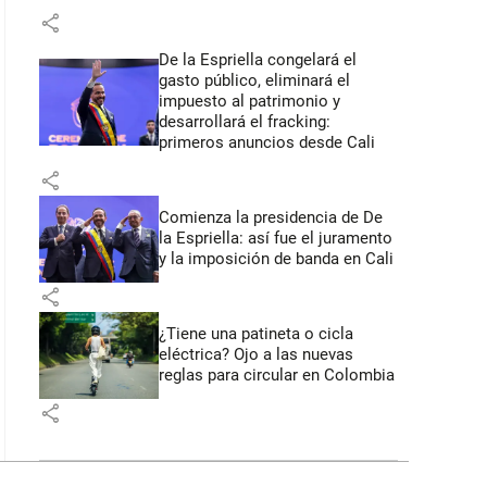
share
De la Espriella congelará el
gasto público, eliminará el
impuesto al patrimonio y
desarrollará el fracking:
primeros anuncios desde Cali
share
Comienza la presidencia de De
la Espriella: así fue el juramento
y la imposición de banda en Cali
share
¿Tiene una patineta o cicla
eléctrica? Ojo a las nuevas
reglas para circular en Colombia
share