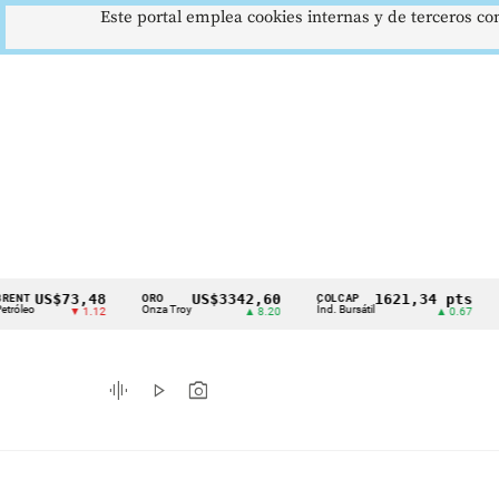
Este portal emplea cookies internas y de terceros con
S$73,48
US$3342,60
1621,34 pts
ORO
COLCAP
USD/C
Cintillo
Onza Troy
Índ. Bursátil
Dólar S
▼ 1.12
▲ 8.20
▲ 0.67
de
indicadores
graphic_eq
play_arrow
photo_camera
económicos
Colombia