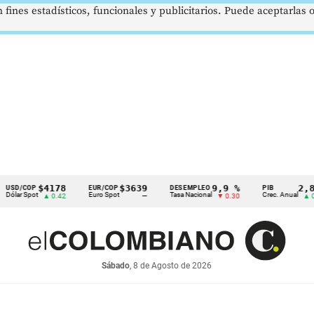
 fines estadísticos, funcionales y publicitarios. Puede aceptarlas
$4178
$3639
9,9 %
2,8 %
OP
EUR/COP
DESEMPLEO
PIB
pot
Euro Spot
Tasa Nacional
Crec. Anual
▲ 0.42
—
▼ 0.30
▲ 0.10
Sábado
, 8 de Agosto de 2026