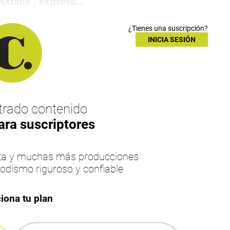
 Astana”, expresa...
¿Tienes una suscripción?
INICIA SESIÓN
rado contenido
ara suscriptores
esta y muchas más producciones
iodismo riguroso y confiable
iona tu plan