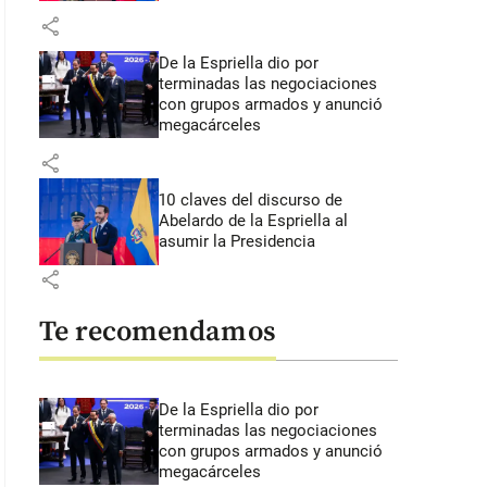
share
De la Espriella dio por
terminadas las negociaciones
con grupos armados y anunció
megacárceles
share
10 claves del discurso de
Abelardo de la Espriella al
asumir la Presidencia
share
Te recomendamos
De la Espriella dio por
terminadas las negociaciones
con grupos armados y anunció
megacárceles