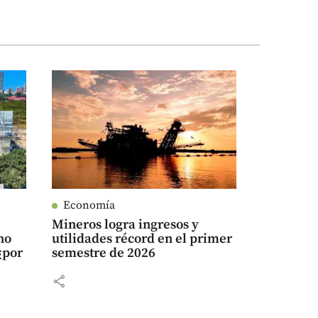
Economía
a
Mineros logra ingresos y
no
utilidades récord en el primer
 ¿por
semestre de 2026
share