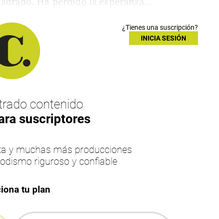
uadrado. Ha perdido la esperanza...
¿Tienes una suscripción?
INICIA SESIÓN
rado contenido
ara suscriptores
esta y muchas más producciones
iodismo riguroso y confiable
iona tu plan