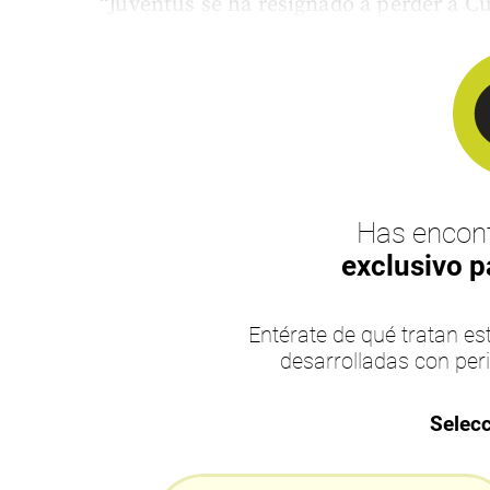
“Juventus se ha resignado a perder a C
Has encont
exclusivo p
Entérate de qué tratan 
desarrolladas con per
Selecc