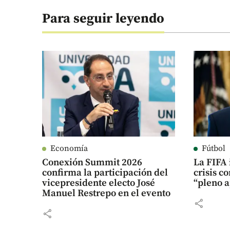
Para seguir leyendo
Economía
Fútbol
Conexión Summit 2026
La FIFA 
confirma la participación del
crisis c
vicepresidente electo José
“pleno a
Manuel Restrepo en el evento
share
share