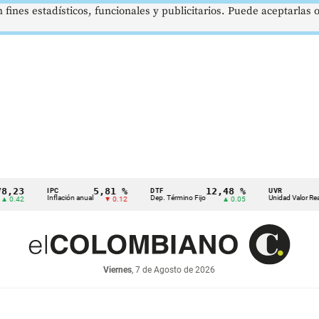
 fines estadísticos, funcionales y publicitarios. Puede aceptarlas
5,81 %
12,48 %
$386
IPC
DTF
UVR
Inflación anual
Dep. Término Fijo
Unidad Valor Real
▼ 0.12
▲ 0.05
Viernes
, 7 de Agosto de 2026