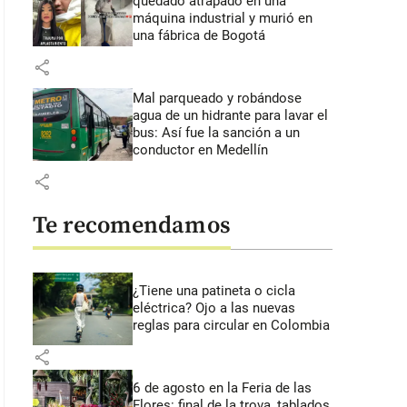
quedado atrapado en una
máquina industrial y murió en
una fábrica de Bogotá
share
Mal parqueado y robándose
agua de un hidrante para lavar el
bus: Así fue la sanción a un
conductor en Medellín
share
Te recomendamos
¿Tiene una patineta o cicla
eléctrica? Ojo a las nuevas
reglas para circular en Colombia
share
6 de agosto en la Feria de las
Flores: final de la trova, tablados