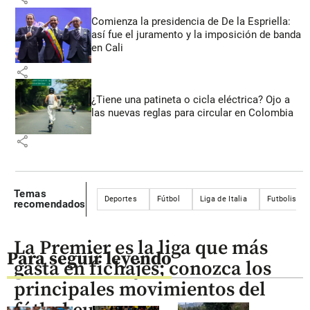
Comienza la presidencia de De la Espriella:
así fue el juramento y la imposición de banda
en Cali
share
¿Tiene una patineta o cicla eléctrica? Ojo a
las nuevas reglas para circular en Colombia
share
Temas
Deportes
Fútbol
Liga de Italia
Futbolistas 
recomendados
La Premier es la liga que más
Para seguir leyendo
gasta en fichajes; conozca los
principales movimientos del