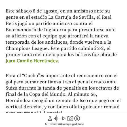
Este sábado 8 de agosto, en un amistoso ante su
gente en el estadio La Cartuja de Sevilla, el Real
Betis jugó un partido amistoso contra el
Bournemouth de Inglaterra para presentarse ante
su afición con el equipo que afrontará la nueva
temporada de los andaluces, donde vuelven a la
Champions League. Este partido culminó 2-2, el
primer tanto del duelo para los béticos fue obra de
Juan Camilo Hernández
.
Para el “Cucho”es importante el reencuentro con el
gol para sumar confianza tras el penal errado ante
Suiza durante la tanda de penaltis en los octavos de
final de la Copa del Mundo. Al minuto 56,
Hernández recogió un remate de Isco que pegó en el
vertical derecho, y con buen olfato goleador remató
para marcar el 1-1 parcial.
person
graphic_eq
play_arrow
photo_camera
account_circle
Mi Perfil
Pódcast
Reportajes gráficos
Videos
Suscríbete