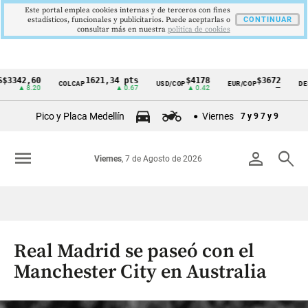
Este portal emplea cookies internas y de terceros con fines
estadísticos, funcionales y publicitarios. Puede aceptarlas o
CONTINUAR
consultar más en nuestra
politica de cookies
42,60
1621,34 pts
$4178
$3672
COLCAP
USD/COP
EUR/COP
DESEMP
Cintillo
▲ 8.20
▲ 0.67
▲ 0.42
—
de
Pico y Placa Medellín
Viernes
7 y 9
7 y 9
indicadores
económicos
menu
person
search
Viernes
, 7 de Agosto de 2026
Colombia
Real Madrid se paseó con el
Manchester City en Australia