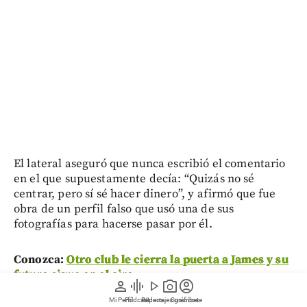
El lateral aseguró que nunca escribió el comentario
en el que supuestamente decía: “Quizás no sé
centrar, pero sí sé hacer dinero”, y afirmó que fue
obra de un perfil falso que usó una de sus
fotografías para hacerse pasar por él.
Conozca:
Otro club le cierra la puerta a James y su
futuro sigue en el aire
person
graphic_eq
play_arrow
photo_camera
account_circle
Mi Perfil
Pódcast
Reportajes gráficos
Videos
Suscríbete