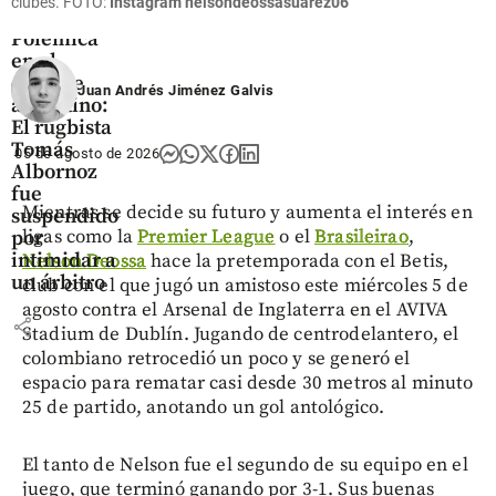
clubes. FOTO:
Instagram nelsondeossasuarez06
Deportes
Polémica
en el
deporte
Juan Andrés Jiménez Galvis
argentino:
El rugbista
Tomás
05 de agosto de 2026
Albornoz
fue
Mientras se decide su futuro y aumenta el interés en
suspendido
ligas como la
Premier League
o el
Brasileirao
,
por
intimidar a
Nelson Deossa
hace la pretemporada con el Betis,
un árbitro
club con el que jugó un amistoso este miércoles 5 de
agosto contra el Arsenal de Inglaterra en el AVIVA
share
Stadium de Dublín. Jugando de centrodelantero, el
colombiano retrocedió un poco y se generó el
espacio para rematar casi desde 30 metros al minuto
25 de partido, anotando un gol antológico.
El tanto de Nelson fue el segundo de su equipo en el
juego, que terminó ganando por 3-1. Sus buenas