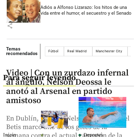
Adiós a Alfonso Lizarazo: los hitos de una
vida entre el humor, el secuestro y el Senado
share
Temas
Fútbol
Real Madrid
Manchester City
Cri
recomendados
Video | Con un zurdazo infernal
Para seguir leyendo
al ángulo, Nelson Deossa le
anotó al Arsenal en partido
amistoso
En Dublín, Irlanda, Nelson Deossa con el
Betis marcó uno de los goles de la
semana contra el actual campeón de la
Inicio
Deportes