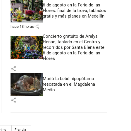
6 de agosto en la Feria de las
Flores: final de la trova, tablados
gratis y más planes en Medellín
share
hace 13 horas
Concierto gratuito de Arelys
Henao, tablado en el Centro y
recorridos por Santa Elena este
6 de agosto en la Feria de las
Flores
share
Murió la bebé hipopótamo
rescatada en el Magdalena
Medio
share
nino
Francia