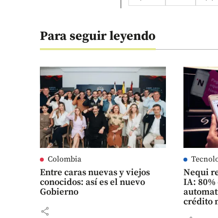
Para seguir leyendo
Colombia
Tecnol
Entre caras nuevas y viejos
Nequi re
conocidos: así es el nuevo
IA: 80%
Gobierno
automati
crédito 
share