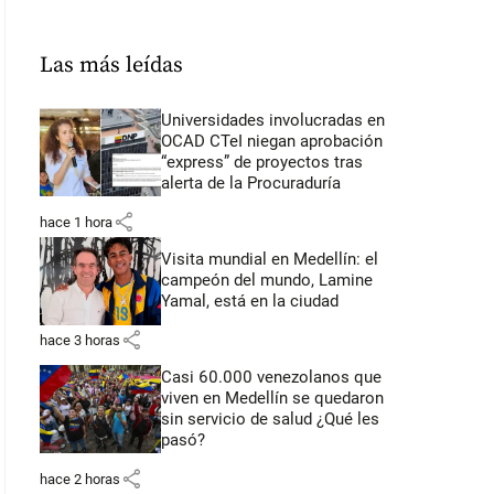
Las más leídas
Universidades involucradas en
OCAD CTeI niegan aprobación
“express” de proyectos tras
alerta de la Procuraduría
share
hace 1 hora
Visita mundial en Medellín: el
campeón del mundo, Lamine
Yamal, está en la ciudad
share
hace 3 horas
Casi 60.000 venezolanos que
viven en Medellín se quedaron
sin servicio de salud ¿Qué les
pasó?
share
hace 2 horas