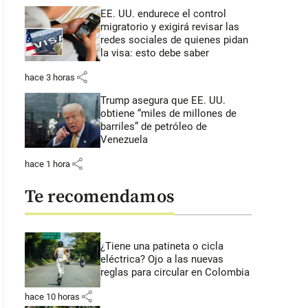
EE. UU. endurece el control
migratorio y exigirá revisar las
redes sociales de quienes pidan
la visa: esto debe saber
share
hace 3 horas
Trump asegura que EE. UU.
obtiene “miles de millones de
barriles” de petróleo de
Venezuela
share
hace 1 hora
Te recomendamos
¿Tiene una patineta o cicla
eléctrica? Ojo a las nuevas
reglas para circular en Colombia
share
hace 10 horas