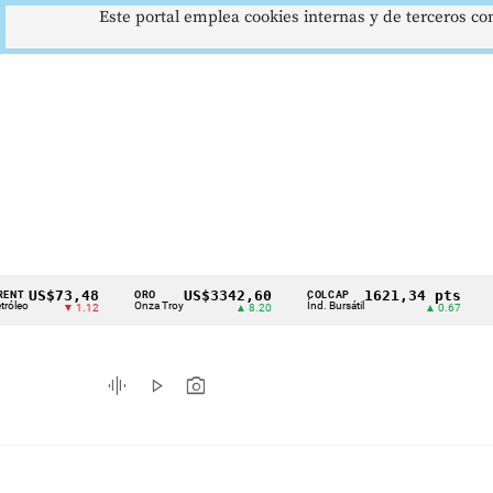
Este portal emplea cookies internas y de terceros con
S$73,48
US$3342,60
1621,34 pts
ORO
COLCAP
USD/CO
Cintillo
Onza Troy
Índ. Bursátil
Dólar Sp
▼ 1.12
▲ 8.20
▲ 0.67
de
indicadores
graphic_eq
play_arrow
photo_camera
económicos
Colombia