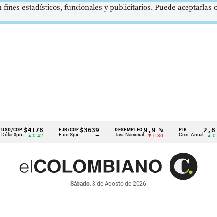
 fines estadísticos, funcionales y publicitarios. Puede aceptarlas
$4178
$3639
9,9 %
2,8 %
P
EUR/COP
DESEMPLEO
PIB
ot
Euro Spot
Tasa Nacional
Crec. Anual
▲ 0.42
—
▼ 0.30
▲ 0.10
Sábado
, 8 de Agosto de 2026