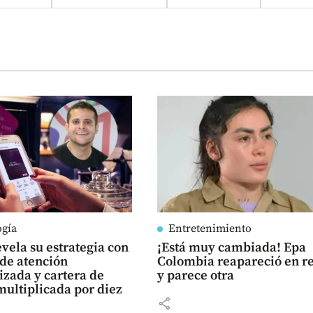
ogía
Entretenimiento
vela su estrategia con
¡Está muy cambiada! Epa
 de atención
Colombia reapareció en r
zada y cartera de
y parece otra
multiplicada por diez
share