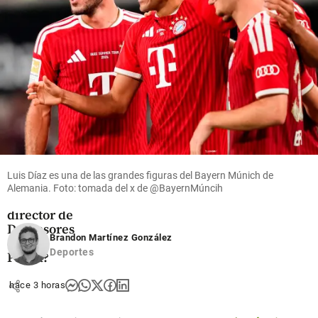
share
share
Colombia
¿Quién es
Camilo
Noguera
Abello, el
Luis Díaz es una de las grandes figuras del Bayern Múnich de
abogado
Alemania. Foto: tomada del x de @BayernMúncih
que será
director de
Defensores
Brandon Martínez González
de la
Deportes
Patria?
share
hace 3 horas