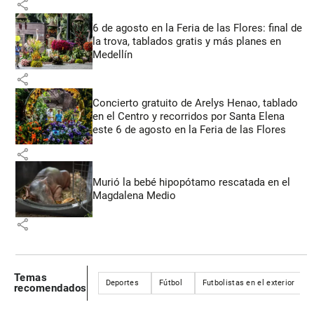
share
6 de agosto en la Feria de las Flores: final de
la trova, tablados gratis y más planes en
Medellín
share
Concierto gratuito de Arelys Henao, tablado
en el Centro y recorridos por Santa Elena
este 6 de agosto en la Feria de las Flores
share
Murió la bebé hipopótamo rescatada en el
Magdalena Medio
share
Temas
Deportes
Fútbol
Futbolistas en el exterior
recomendados