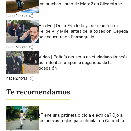
las pruebas libres de Moto2 en Silverstone
share
hace 2 horas
En vivo | De la Espriella ya se reunió con
Felipe VI y Milei antes de la posesión; Cepeda
se encuentra en Barranquilla
share
hace 6 horas
Video | Policía detuvo a un ciudadano francés
por intentar romper la seguridad de la
posesión
share
hace 2 horas
Te recomendamos
¿Tiene una patineta o cicla eléctrica? Ojo a
las nuevas reglas para circular en Colombia