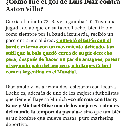
¿Cómo fue el gol de Luis Díaz contra
Aston Villa?
Corría el minuto 73. Bayern ganaba 1-0. Tuvo una
jugada de ataque en su favor. Lucho, bien tirado
como siempre por la banda izquierda, recibió un
pase entrando al área.
Controló el balón con el
borde externo con un movimiento delicado, tan
sutil que la bola quedó cerca de su pie derecho
para, después de hacer un par de amagues, patear
al segundo palo del arquero, a lo Lopes Cabral
contra Argentina en el Mundial.
Díaz anotó y los aficionados festejaron con locura.
Lucho es, además de uno de los mejores futbolistas
que tiene el Bayern Múnich
–
conforma con Harry
Kane y Michael Olise uno de los mejores tridentes
del mundo la temporada pasada
–
;
sino que también
es un hombre que mueve masas: puro marketing
deportivo.