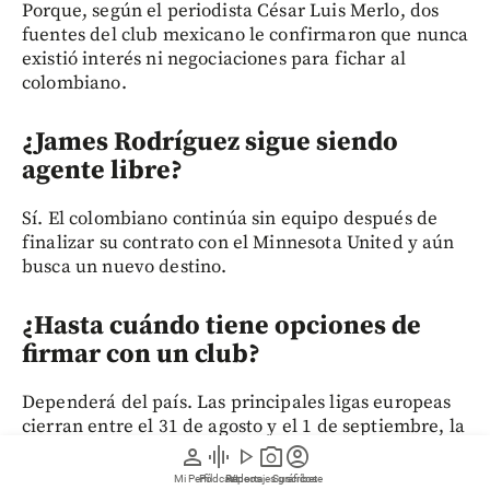
Porque, según el periodista César Luis Merlo, dos
fuentes del club mexicano le confirmaron que nunca
existió interés ni negociaciones para fichar al
colombiano.
¿James Rodríguez sigue siendo
agente libre?
Sí. El colombiano continúa sin equipo después de
finalizar su contrato con el Minnesota United y aún
busca un nuevo destino.
¿Hasta cuándo tiene opciones de
firmar con un club?
Dependerá del país. Las principales ligas europeas
cierran entre el 31 de agosto y el 1 de septiembre, la
MLS el 2 de septiembre, Arabia Saudita el 6 de
person
graphic_eq
play_arrow
photo_camera
account_circle
septiembre y la Liga MX el 11 de septiembre.
Mi Perfil
Pódcast
Reportajes gráficos
Videos
Suscríbete