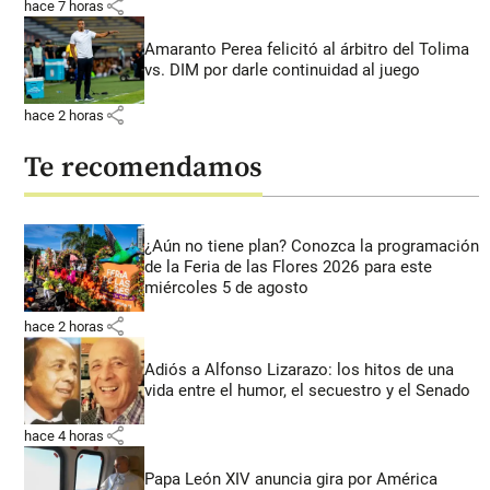
share
hace 7 horas
Amaranto Perea felicitó al árbitro del Tolima
vs. DIM por darle continuidad al juego
share
hace 2 horas
Te recomendamos
¿Aún no tiene plan? Conozca la programación
de la Feria de las Flores 2026 para este
miércoles 5 de agosto
share
hace 2 horas
Adiós a Alfonso Lizarazo: los hitos de una
vida entre el humor, el secuestro y el Senado
share
hace 4 horas
Papa León XIV anuncia gira por América