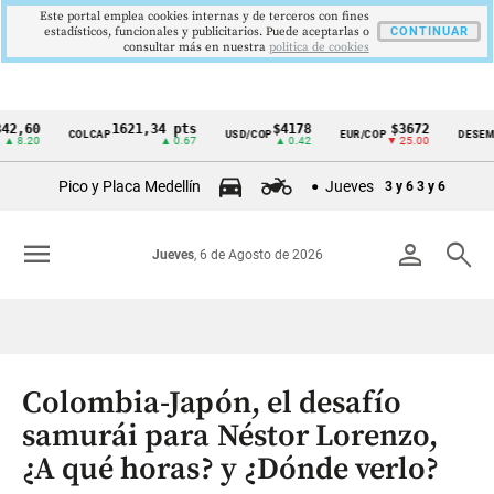
Este portal emplea cookies internas y de terceros con fines
estadísticos, funcionales y publicitarios. Puede aceptarlas o
CONTINUAR
consultar más en nuestra
politica de cookies
1621,34 pts
$4178
$3672
9
COLCAP
USD/COP
EUR/COP
DESEMPLEO
Cintillo
▲ 0.67
▲ 0.42
▼ 25.00
▼
de
Pico y Placa Medellín
Jueves
3 y 6
3 y 6
indicadores
económicos
menu
person
search
Jueves
, 6 de Agosto de 2026
Colombia
Colombia-Japón, el desafío
samurái para Néstor Lorenzo,
¿A qué horas? y ¿Dónde verlo?