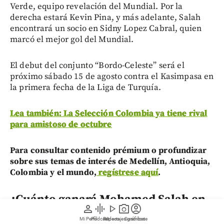
Verde, equipo revelación del Mundial. Por la
derecha estará Kevin Pina, y más adelante, Salah
encontrará un socio en Sidny Lopez Cabral, quien
marcó el mejor gol del Mundial.
El debut del conjunto “Bordo-Celeste” será el
próximo sábado 15 de agosto contra el Kasimpasa en
la primera fecha de la Liga de Turquía.
Lea también: La Selección Colombia ya tiene rival
para amistoso de octubre
Para consultar contenido prémium o profundizar
sobre sus temas de interés de Medellín, Antioquia,
Colombia y el mundo,
regístrese aquí
.
¿Cuánto ganará Mohamed Salah en
person
graphic_eq
play_arrow
photo_camera
account_circle
el Trabzonspor?
Mi Perfil
Pódcast
Reportajes gráficos
Videos
Suscríbete