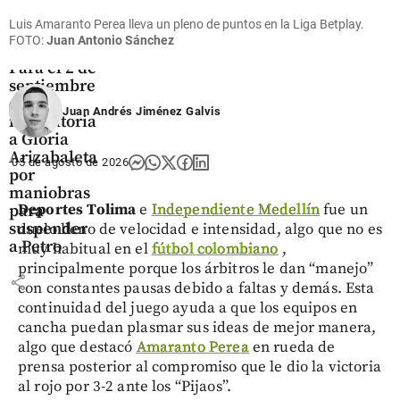
Luis Amaranto Perea lleva un pleno de puntos en la Liga Betplay.
FOTO:
Juan Antonio Sánchez
Colombia
Para el 2 de
septiembre
quedó
Juan Andrés Jiménez Galvis
indagatoria
a Gloria
Arizabaleta
05 de agosto de 2026
por
maniobras
Deportes Tolima
e
Independiente Medellín
fue un
para
suspender
duelo lleno de velocidad e intensidad, algo que no es
a Petro
muy habitual en el
fútbol colombiano
,
principalmente porque los árbitros le dan “manejo”
share
con constantes pausas debido a faltas y demás. Esta
continuidad del juego ayuda a que los equipos en
cancha puedan plasmar sus ideas de mejor manera,
algo que destacó
Amaranto Perea
en rueda de
prensa posterior al compromiso que le dio la victoria
al rojo por 3-2 ante los “Pijaos”.