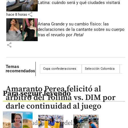
Latina: cuándo será y qué ciudades visitará
share
hace 8 horas
Ariana Grande y su cambio físico: las
declaraciones de la cantante sobre su cuerpo
tras el revuelo por
Petal
share
Temas
Copa confederaciones
Selección Colombia
Sel
recomendados
Amaranto Perea felicitó al
Para seguir leyendo
árbitro del Tolima vs. DIM por
darle continuidad al juego
El entrenador del Medellín, Luis