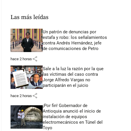
Las más leídas
Un patrón de denuncias por
estafa y robo: los señalamientos
contra Andrés Hernández, jefe
de comunicaciones de Petro
share
hace 2 horas
Sale a la luz la razón por la que
las víctimas del caso contra
Jorge Alfredo Vargas no
participarán en el juicio
share
hace 2 horas
¡Por fin! Gobernador de
Antioquia anunció el inicio de
instalación de equipos
electromecánicos en Túnel del
Toyo