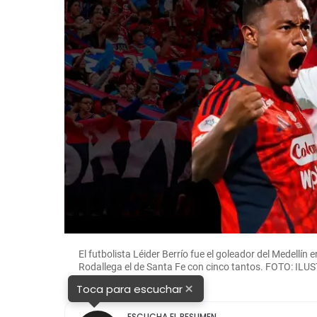
El futbolista Léider Berrío fue el goleador del Medellí
Rodallega el de Santa Fe con cinco tantos. FOTO: 
×
Toca para escuchar
ESCUCHA EL RESUMEN