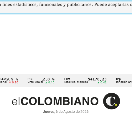
 fines estadísticos, funcionales y publicitarios. Puede aceptarlas
9 %
2,8 %
$4178,23
5,8
PIB
TRM
IPC
Crec. Anual
Tasa Rep. Moneda
Inflación anual
0.30
▲ 0.10
▲ 0.42
▼ 0
Jueves
, 6 de Agosto de 2026