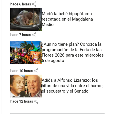
share
hace 6 horas
Murió la bebé hipopótamo
rescatada en el Magdalena
Medio
share
hace 7 horas
¿Aún no tiene plan? Conozca la
programación de la Feria de las
Flores 2026 para este miércoles
5 de agosto
share
hace 10 horas
Adiós a Alfonso Lizarazo: los
hitos de una vida entre el humor,
el secuestro y el Senado
share
hace 12 horas