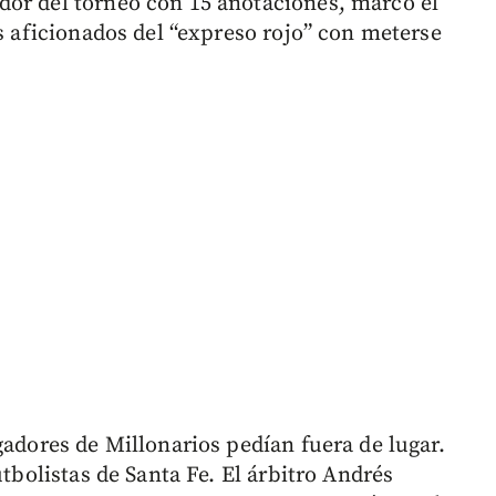
dor del torneo con 15 anotaciones, marcó el
os aficionados del “expreso rojo” con meterse
gadores de Millonarios pedían fuera de lugar.
utbolistas de Santa Fe. El árbitro Andrés