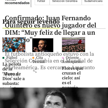
Fútbol
Selección Colombia
Sudamericano Sub
recomendados
Confirmado: Juan Fernando
Para seguir leyendo
Quintero es nuevo jugador del
DIM: “Muy feliz de llegar a un
acuerdo”
El futbolista antioqueño estuvo con la
Fútbol
Cita
Oriente
Selección Colombia en el Mundial de
Textual
Antioqueño
La pelota
Norteamérica. Es cercano a Amaranto
Flores que
de la
share
cruzan el
‘Mano de
Perea.
cielo: así
Dios’ sale a
es el
subasta:
negocio
¿cuánto
que mueve
vale el
US$ 380
histórico
millones
balón de
en el
Maradona?