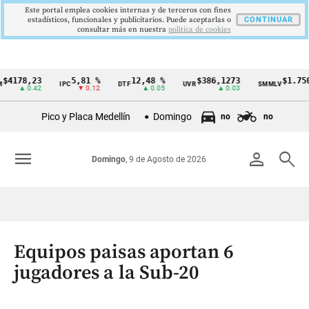
Este portal emplea cookies internas y de terceros con fines
estadísticos, funcionales y publicitarios. Puede aceptarlas o
CONTINUAR
consultar más en nuestra
politica de cookies
78,23
5,81 %
12,48 %
$386,1273
$1.750.905
IPC
DTF
UVR
SMMLV
Cintillo
▲ 0.42
▼ 0.12
▲ 0.05
▲ 0.03
—
de
Pico y Placa Medellín
Domingo
no
no
indicadores
económicos
menu
person
search
Domingo
, 9 de Agosto de 2026
Colombia
Equipos paisas aportan 6
jugadores a la Sub-20