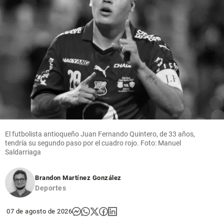
Oriente
antioqueño
share
share
Columnistas
Competencia
epidémica
El futbolista antioqueño Juan Fernando Quintero, de 33 años,
tendría su segundo paso por el cuadro rojo. Foto: Manuel
share
Saldarriaga
Brandon Martínez González
Deportes
07 de agosto de 2026