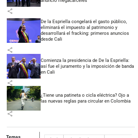
anunció megacárceles
share
De la Espriella congelará el gasto público,
eliminará el impuesto al patrimonio y
desarrollará el fracking: primeros anuncios
desde Cali
share
Comienza la presidencia de De la Espriella:
así fue el juramento y la imposición de banda
en Cali
share
¿Tiene una patineta o cicla eléctrica? Ojo a
las nuevas reglas para circular en Colombia
share
Temas