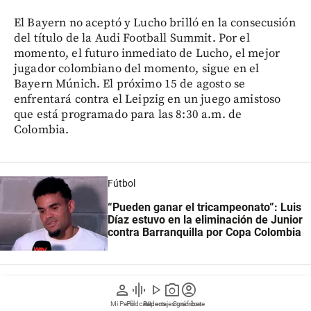
El Bayern no aceptó y Lucho brilló en la consecusión
del título de la Audi Football Summit. Por el
momento, el futuro inmediato de Lucho, el mejor
jugador colombiano del momento, sigue en el
Bayern Múnich. El próximo 15 de agosto se
enfrentará contra el Leipzig en un juego amistoso
que está programado para las 8:30 a.m. de
Colombia.
Fútbol
“Pueden ganar el tricampeonato”: Luis
Díaz estuvo en la eliminación de Junior
contra Barranquilla por Copa Colombia
person
graphic_eq
play_arrow
photo_camera
account_circle
¿Cómo quedó el partido amistoso
Mi Perfil
Pódcast
Reportajes gráficos
Videos
Suscríbete