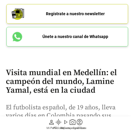
Regístrate a nuestro newsletter
Únete a nuestro canal de Whatsapp
Visita mundial en Medellín: el
campeón del mundo, Lamine
Yamal, está en la ciudad
El futbolista español, de 19 años, lleva
varios días en Colombia pasando sus
person
graphic_eq
play_arrow
photo_camera
account_circle
vacaciones antes de regresar al
Mi Perfil
Pódcast
Reportajes gráficos
Videos
Suscríbete