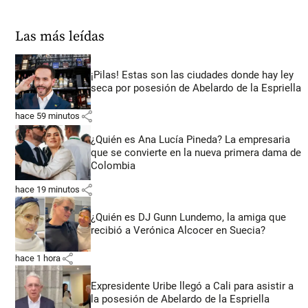
Las más leídas
¡Pilas! Estas son las ciudades donde hay ley
seca por posesión de Abelardo de la Espriella
share
hace 59 minutos
¿Quién es Ana Lucía Pineda? La empresaria
que se convierte en la nueva primera dama de
Colombia
share
hace 19 minutos
¿Quién es DJ Gunn Lundemo, la amiga que
recibió a Verónica Alcocer en Suecia?
share
hace 1 hora
Expresidente Uribe llegó a Cali para asistir a
la posesión de Abelardo de la Espriella