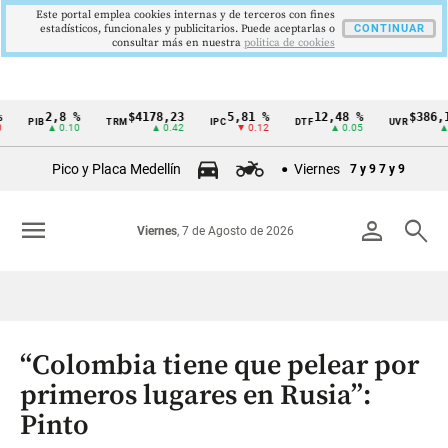
Este portal emplea cookies internas y de terceros con fines
estadísticos, funcionales y publicitarios. Puede aceptarlas o
CONTINUAR
consultar más en nuestra
politica de cookies
2,8 %
$4178,23
5,81 %
12,48 %
$386,1273
PIB
TRM
IPC
DTF
UVR
Cintillo
▲ 0.10
▲ 0.42
▼ 0.12
▲ 0.05
▲ 0.03
de
Pico y Placa Medellín
Viernes
7 y 9
7 y 9
indicadores
económicos
menu
person
search
Viernes
, 7 de Agosto de 2026
Colombia
“Colombia tiene que pelear por
primeros lugares en Rusia”:
Pinto