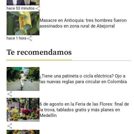
share
hace 53 minutos
Masacre en Antioquia: tres hombres fueron
asesinados en zona rural de Abejorral
share
hace 1 hora
Te recomendamos
¿Tiene una patineta o cicla eléctrica? Ojo a
las nuevas reglas para circular en Colombia
share
6 de agosto en la Feria de las Flores: final de
la trova, tablados gratis y más planes en
Medellín
share