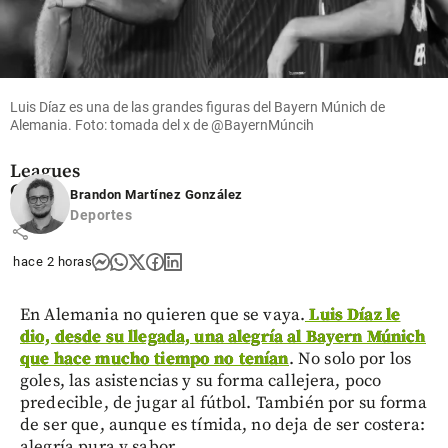
Video:
Lionel
Messi
marcó
doblete y
Luis Díaz es una de las grandes figuras del Bayern Múnich de
ya es el
Alemania. Foto: tomada del x de @BayernMúncih
goleador
de la
Leagues
Cup
Brandon Martínez González
Deportes
share
hace 2 horas
En Alemania no quieren que se vaya.
Luis Díaz le
dio, desde su llegada, una alegría al Bayern Múnich
que hace mucho tiempo no tenían
. No solo por los
goles, las asistencias y su forma callejera, poco
predecible, de jugar al fútbol. También por su forma
de ser que, aunque es tímida, no deja de ser costera:
alegría pura y sabor.