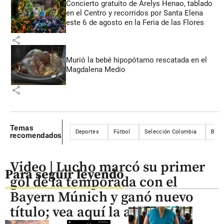
Concierto gratuito de Arelys Henao, tablado
en el Centro y recorridos por Santa Elena
este 6 de agosto en la Feria de las Flores
share
Murió la bebé hipopótamo rescatada en el
Magdalena Medio
share
Temas
Deportes
Fútbol
Selección Colombia
Bogo
recomendados
Video | Lucho marcó su primer
Para seguir leyendo
gol de la temporada con el
Bayern Múnich y ganó nuevo
título; vea aquí la anotación