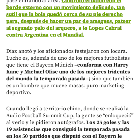
pase entrando al área.
Controló el balón con el
borde externo con un movimiento delicado, tan
sutil que la bola quedó cerca de su pie derecho
para, después de hacer un par de amagues, patear
al segundo palo del arquero, a lo Lopes Cabral
contra Argentina en el Mundial.
Díaz anotó y los aficionados festejaron con locura.
Lucho es, además de uno de los mejores futbolistas
que tiene el Bayern Múnich
–
conforma con Harry
Kane y Michael Olise uno de los mejores tridentes
del mundo la temporada pasada
–
;
sino que también
es un hombre que mueve masas: puro marketing
deportivo.
Cuando llegó a territorio chino, donde se realizó la
Audio Football Summit Cup, la gente se “enloqueció”
al verlo y le pidieron autógrafos.
Los 25 goles y las
19 asistencias que consiguió la temporada pasada
en los 50 partidos que disputó con el Bayern le