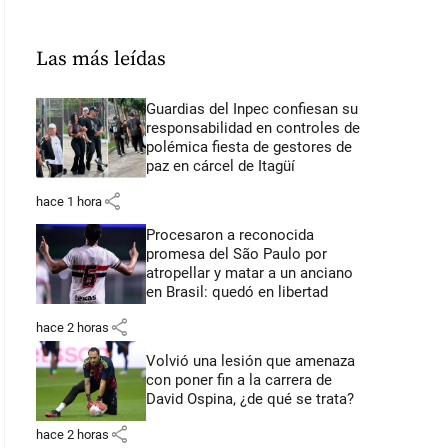
Las más leídas
Guardias del Inpec confiesan su
responsabilidad en controles de
polémica fiesta de gestores de
paz en cárcel de Itagüí
share
hace 1 hora
Procesaron a reconocida
promesa del São Paulo por
atropellar y matar a un anciano
en Brasil: quedó en libertad
share
hace 2 horas
Volvió una lesión que amenaza
con poner fin a la carrera de
David Ospina, ¿de qué se trata?
share
hace 2 horas