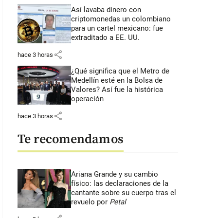
Así lavaba dinero con
criptomonedas
un colombiano
para un cartel mexicano: fue
extraditado a EE. UU.
share
hace 3 horas
¿Qué significa que el Metro de
Medellín esté en la Bolsa de
Valores? Así fue la histórica
operación
share
hace 3 horas
Te recomendamos
Ariana Grande y su cambio
físico: las declaraciones de la
cantante sobre su cuerpo tras el
revuelo por
Petal