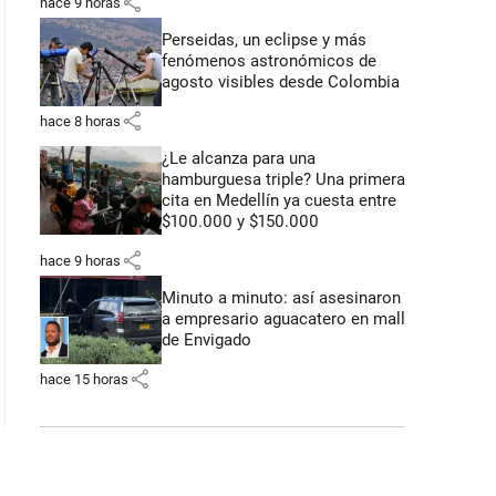
share
hace 9 horas
Perseidas, un eclipse y más
fenómenos astronómicos de
agosto visibles desde Colombia
share
hace 8 horas
¿Le alcanza para una
hamburguesa triple? Una primera
cita en Medellín ya cuesta entre
$100.000 y $150.000
share
hace 9 horas
Minuto a minuto: así asesinaron
a empresario aguacatero en mall
de Envigado
share
hace 15 horas