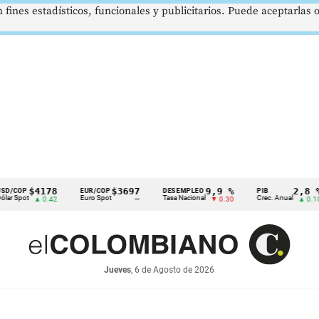
 fines estadísticos, funcionales y publicitarios. Puede aceptarlas
$4178
$3697
9,9 %
2,8 %
EUR/COP
DESEMPLEO
PIB
T
Euro Spot
Tasa Nacional
Crec. Anual
T
▲ 0.42
—
▼ 0.30
▲ 0.10
Jueves
, 6 de Agosto de 2026