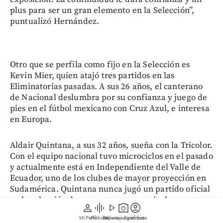
plus para ser un gran elemento en la Selección”,
puntualizó Hernández.
Otro que se perfila como fijo en la Selección es
Kevin Mier, quien atajó tres partidos en las
Eliminatorias pasadas. A sus 26 años, el canterano
de Nacional deslumbra por su confianza y juego de
pies en el fútbol mexicano con Cruz Azul, e interesa
en Europa.
Aldair Quintana, a sus 32 años, sueña con la Tricolor.
Con el equipo nacional tuvo microciclos en el pasado
y actualmente está en Independiente del Valle de
Ecuador, uno de los clubes de mayor proyección en
Sudamérica. Quintana nunca jugó un partido oficial
en la selección de mayores, pero su nivel es
person
graphic_eq
play_arrow
photo_camera
account_circle
incuestionable ante una posible convocatoria.
Mi Perfil
Pódcast
Reportajes gráficos
Videos
Suscríbete