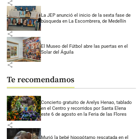
share
La JEP anunció el inicio de la sexta fase de
búsqueda en La Escombrera, de Medellín
share
El Museo del Fútbol abre las puertas en el
Solar del Águila
share
Te recomendamos
Concierto gratuito de Arelys Henao, tablado
en el Centro y recorridos por Santa Elena
este 6 de agosto en la Feria de las Flores
share
Murió la bebé hipopótamo rescatada en el