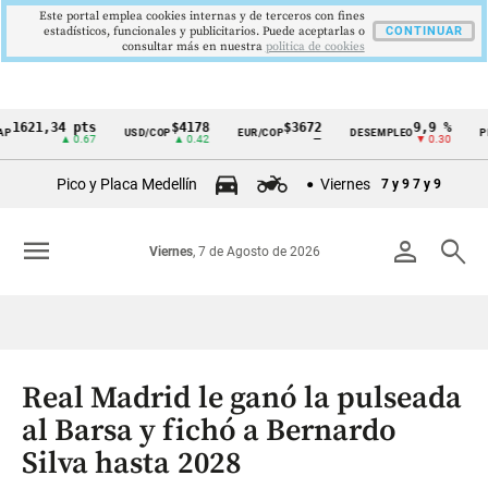
Este portal emplea cookies internas y de terceros con fines
estadísticos, funcionales y publicitarios. Puede aceptarlas o
CONTINUAR
consultar más en nuestra
politica de cookies
1,34 pts
$4178
$3672
9,9 %
2,8
USD/COP
EUR/COP
DESEMPLEO
PIB
Cintillo
▲ 0.67
▲ 0.42
—
▼ 0.30
▲ 0.
de
Pico y Placa Medellín
Viernes
7 y 9
7 y 9
indicadores
económicos
menu
person
search
Viernes
, 7 de Agosto de 2026
Colombia
Real Madrid le ganó la pulseada
al Barsa y fichó a Bernardo
Silva hasta 2028