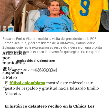
Colombia
Para el 2 de
septiembre
quedó
Eduardo Emilio Vilarete recibió la visita del presidente de la FCF,
indagatoria
Ramón Jesurun, y del presidente de la DIMAYOR, Carlos Mario
a Gloria
Zuluaga, quienes le expresaron su respaldo y desearon una pronta
recuperación tras la exitosa intervención quirúrgica. FOTO: @FCF
Arizabaleta
por
Redacción El Colombiano
maniobras
para
05 de agosto de 2026
suspender
a Petro
El
fútbol colombiano
mostró este miércoles un
share
gesto de respaldo y gratitud hacia Eduardo Emilio
Vilarete.
El histórico delantero recibió en la Clínica Los