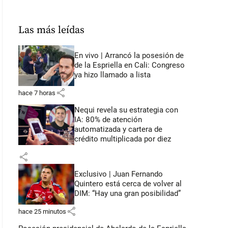
Las más leídas
En vivo | Arrancó la posesión de
de la Espriella en Cali: Congreso
ya hizo llamado a lista
share
hace 7 horas
Nequi revela su estrategia con
IA: 80% de atención
automatizada y cartera de
crédito multiplicada por diez
share
Exclusivo | Juan Fernando
Quintero está cerca de volver al
DIM: “Hay una gran posibilidad”
share
hace 25 minutos