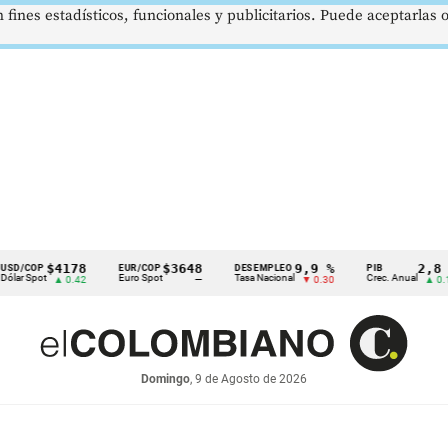
 fines estadísticos, funcionales y publicitarios. Puede aceptarlas
$4178
$3648
9,9 %
2,8 %
EUR/COP
DESEMPLEO
PIB
T
Euro Spot
Tasa Nacional
Crec. Anual
T
▲ 0.42
—
▼ 0.30
▲ 0.10
Domingo
, 9 de Agosto de 2026