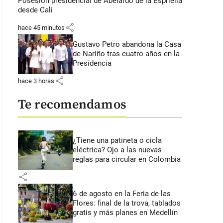
Posesión presidencial de Abelardo de la Espriella
desde Cali
share
hace 45 minutos
Gustavo Petro abandona la Casa
de Nariño tras cuatro años en la
Presidencia
share
hace 3 horas
Te recomendamos
¿Tiene una patineta o cicla
eléctrica? Ojo a las nuevas
reglas para circular en Colombia
share
6 de agosto en la Feria de las
Flores: final de la trova, tablados
gratis y más planes en Medellín