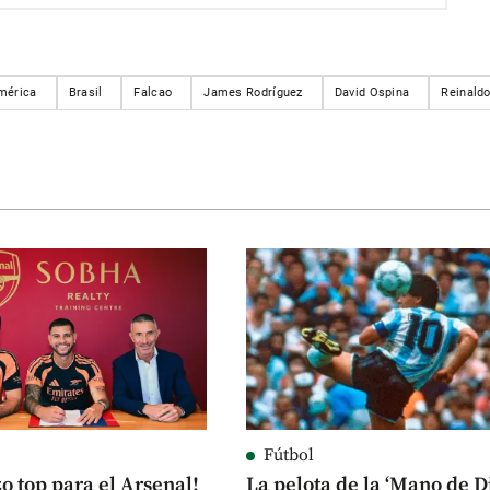
mérica
Brasil
Falcao
James Rodríguez
David Ospina
Reinald
Fútbol
o top para el Arsenal!
La pelota de la ‘Mano de D