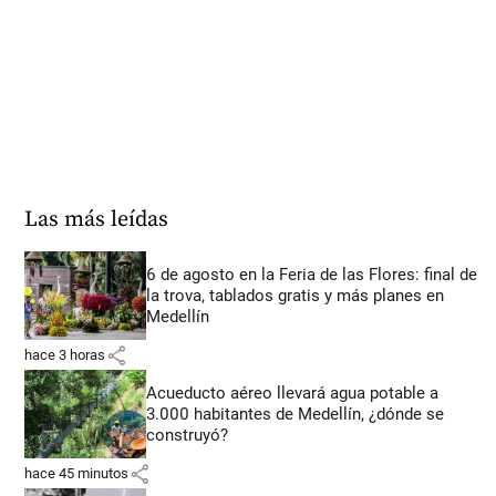
Las más leídas
6 de agosto en la Feria de las Flores: final de
la trova, tablados gratis y más planes en
Medellín
share
hace 3 horas
Acueducto aéreo llevará agua potable a
3.000 habitantes de Medellín, ¿dónde se
construyó?
share
hace 45 minutos