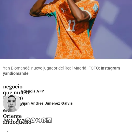
AES
share
Oriente
Antioqueño
Flores que
cruzan el
Yan Diomandé, nuevo jugador del Real Madrid. FOTO:
Instagram
yandiomande
cielo: así
es el
negocio
Agencia AFP
que mueve
US$ 380
millones
Juan Andrés Jiménez Galvis
en el
Oriente
hace 1 hora
antioqueño