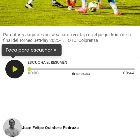
Patriotas y Jaguares no se sacaron ventaja en el juego de ida de la
final del Torneo BetPlay 2025-1. FOTO: Colprensa
×
Toca para escuchar
ESCUCHA EL RESUMEN
Tiempo transcurrido: 0 segundos
Du
00:00
00:44
Juan Felipe Quintero Pedraza