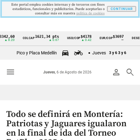
Este portal emplea cookies internas y de terceros con fines
estadísticos, funcionales y publicitarios. Puede aceptarlas o
CONTINUAR
consultar más en nuestra
politica de cookies
60
1621,34 pts
$4178
$3697
COLCAP
USD/COP
EUR/COP
DESEMPLEO
Cintillo
.20
▲ 0.67
▲ 0.42
—
de
Pico y Placa Medellín
Jueves
3 y 6
3 y 6
indicadores
económicos
menu
person
search
Jueves
, 6 de Agosto de 2026
Colombia
Todo se definirá en Montería:
Patriotas y Jaguares igualaron
en la final de ida del Torneo