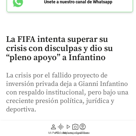
Únete a nuestro canal de Whatsapp
La FIFA intenta superar su
crisis con disculpas y dio su
“pleno apoyo” a Infantino
La crisis por el fallido proyecto de
inversión privada deja a Gianni Infantino
con respaldo institucional, pero bajo una
creciente presión política, jurídica y
deportiva.
person
graphic_eq
play_arrow
photo_camera
account_circle
Mi Perfil
Pódcast
Reportajes gráficos
Videos
Suscríbete