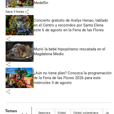
Medellín
share
hace 3 horas
Concierto gratuito de Arelys Henao, tablado
en el Centro y recorridos por Santa Elena
este 6 de agosto en la Feria de las Flores
share
Murió la bebé hipopótamo rescatada en el
Magdalena Medio
share
¿Aún no tiene plan? Conozca la programación
de la Feria de las Flores 2026 para este
miércoles 5 de agosto
share
Temas
Deportes
Fútbol
Fútbol colombiano
Jagua