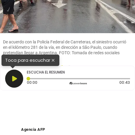
De acuerdo con la Policía Federal de Carreteras, el siniestro ocurrió
en el kilómetro 281 de la vía, en dirección a São Paulo, cuando
pretendían llegar a Argentina. FOTO: Tomada de redes sociales
@tsmnoticias
×
Toca para escuchar
1
2
ESCUCHA EL RESUMEN
Tiempo transcurrido: 0 segundos
Du
00:00
00:43
Agencia AFP