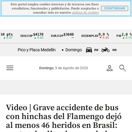
Este portal emplea cookies internas y de terceros con fines
estadísticos, funcionales y publicitarios. Puede aceptarlas o
CONTINUAR
consultar más en nuestra
politica de cookies
ts
$4178
$3648
9,9 %
2,8 %
USD/COP
EUR/COP
DESEMPLEO
PIB
T
Cintillo
67
▲ 0.42
—
▼ 0.30
▲ 0.10
de
Pico y Placa Medellín
Domingo
no
no
indicadores
económicos
menu
person
search
Domingo
, 9 de Agosto de 2026
Colombia
Video | Grave accidente de bus
con hinchas del Flamengo dejó
al menos 46 heridos en Brasil: