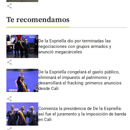
share
Te recomendamos
De la Espriella dio por terminadas las
negociaciones con grupos armados y
anunció megacárceles
share
De la Espriella congelará el gasto público,
eliminará el impuesto al patrimonio y
desarrollará el fracking: primeros anuncios
desde Cali
share
Comienza la presidencia de De la Espriella:
así fue el juramento y la imposición de banda
en Cali
share