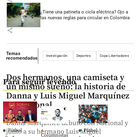
¿Tiene una patineta o cicla eléctrica? Ojo a
las nuevas reglas para circular en Colombia
share
Temas
Investigación
Deportes
Copa Libertadores
recomendados
Dos hermanos, una camiseta y
Para seguir leyendo
un mismo sueño: la historia de
Danna y Luis Miguel Marquínez
en Nacional
Danna Marquínez debutó con Nacional y
Fútbol
Fútbol
junto a su hermano Luis Miguel
Columnistas