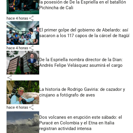
la posesión de De la Espriella en el batallón
Pichincha de Cali
share
hace 4 horas
El primer golpe del gobierno de Abelardo: así
sacaron a los 117 capos de la cárcel de Itagüí
share
hace 4 horas
De la Espriella nombra director de la Dian:
Andrés Felipe Velásquez asumirá el cargo
share
La historia de Rodrigo Gaviria: de cazador y
cirujano a fotógrafo de aves
share
hace 4 horas
Dos volcanes en erupción este sábado: el
Puracé en Colombia y el Etna en Italia
registran actividad intensa