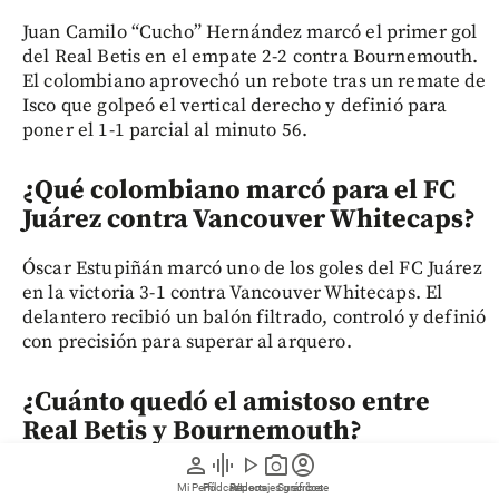
Juan Camilo “Cucho” Hernández marcó el primer gol
del Real Betis en el empate 2-2 contra Bournemouth.
El colombiano aprovechó un rebote tras un remate de
Isco que golpeó el vertical derecho y definió para
poner el 1-1 parcial al minuto 56.
¿Qué colombiano marcó para el FC
Juárez contra Vancouver Whitecaps?
Óscar Estupiñán marcó uno de los goles del FC Juárez
en la victoria 3-1 contra Vancouver Whitecaps. El
delantero recibió un balón filtrado, controló y definió
con precisión para superar al arquero.
¿Cuánto quedó el amistoso entre
Real Betis y Bournemouth?
person
graphic_eq
play_arrow
photo_camera
account_circle
Real Betis y Bournemouth empataron 2-2 en el
Mi Perfil
Pódcast
Reportajes gráficos
Videos
Suscríbete