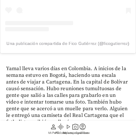
Una publicación compartida de Fico Gutiérrez (@ficogutierrez)
Yamal lleva varios días en Colombia. A inicios de la
semana estuvo en Bogotá, haciendo una escala
antes de viajar a Cartagena. En la capital de Bolívar
causó sensación. Hubo reuniones tumultuosas de
gente que salió a las calles para grabarlo en un
video e intentar tomarse una foto. También hubo
gente que se acercó a un muelle para verlo. Alguien
le entregó una camiseta del Real Cartagena que el
futbolista recibió y se llevó.
person
graphic_eq
play_arrow
photo_camera
account_circle
Mi Perfil
Pódcast
Reportajes gráficos
Videos
Suscríbete