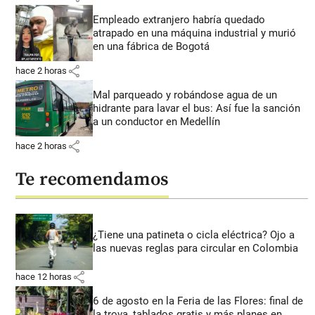
Empleado extranjero habría quedado
atrapado en una máquina industrial y murió
en una fábrica de Bogotá
share
hace 2 horas
Mal parqueado y robándose agua de un
hidrante para lavar el bus: Así fue la sanción
a un conductor en Medellín
share
hace 2 horas
Te recomendamos
¿Tiene una patineta o cicla eléctrica? Ojo a
las nuevas reglas para circular en Colombia
share
hace 12 horas
6 de agosto en la Feria de las Flores: final de
la trova, tablados gratis y más planes en