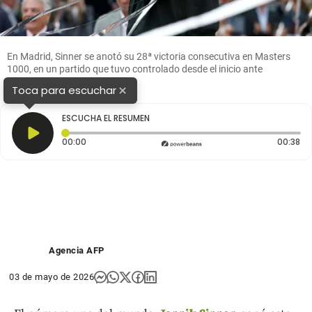
En Madrid, Sinner se anotó su 28ª victoria consecutiva en Masters
1000, en un partido que tuvo controlado desde el inicio ante
Alexander Zverev. FOTO AFP
×
Toca para escuchar
ESCUCHA EL RESUMEN
Tiempo transcurrido: 0 segundos
Du
00:00
00:38
Agencia AFP
03 de mayo de 2026