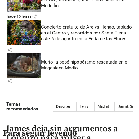
Medellín
share
hace 15 horas
Concierto gratuito de Arelys Henao, tablado
en el Centro y recorridos por Santa Elena
este 6 de agosto en la Feria de las Flores
share
Murió la bebé hipopótamo rescatada en el
Magdalena Medio
share
Temas
Deportes
Tenis
Madrid
Jannik Sinne
recomendados
James deja sin argumentos a
Para seguir leyendo
Lorenzo para volver a