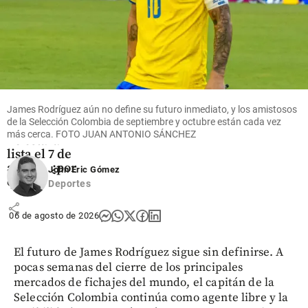
Colombia
Sede
presidencial
de De la
James Rodríguez aún no define su futuro inmediato, y los amistosos
Espriella en
de la Selección Colombia de septiembre y octubre están cada vez
Barranquilla
más cerca. FOTO JUAN ANTONIO SÁNCHEZ
no estará
lista el 7 de
agosto, ¿por
John Eric Gómez
qué?
Deportes
share
06 de agosto de 2026
El futuro de James Rodríguez sigue sin definirse. A
pocas semanas del cierre de los principales
mercados de fichajes del mundo, el capitán de la
Selección Colombia continúa como agente libre y la