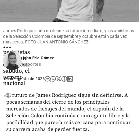
Deportes
Arranca
la Vuelta
James Rodríguez aún no define su futuro inmediato, y los amistosos
a
de la Selección Colombia de septiembre y octubre están cada vez
Colombia:
más cerca. FOTO JUAN ANTONIO SÁNCHEZ
153
pedalistas
desafían,
John Eric Gómez
desde este
Deportes
sábado, el
terreno
06 de agosto de 2026
nacional
share
El futuro de James Rodríguez sigue sin definirse. A
pocas semanas del cierre de los principales
mercados de fichajes del mundo, el capitán de la
Selección Colombia continúa como agente libre y la
posibilidad que parecía más cercana para continuar
su carrera acaba de perder fuerza.