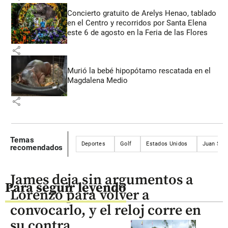
Concierto gratuito de Arelys Henao, tablado
en el Centro y recorridos por Santa Elena
este 6 de agosto en la Feria de las Flores
share
Murió la bebé hipopótamo rescatada en el
Magdalena Medio
share
Temas
Deportes
Golf
Estados Unidos
Juan Seb
recomendados
James deja sin argumentos a
Para seguir leyendo
Lorenzo para volver a
convocarlo, y el reloj corre en
su contra