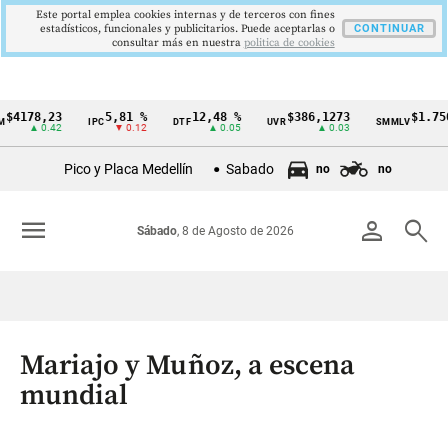
Este portal emplea cookies internas y de terceros con fines
estadísticos, funcionales y publicitarios. Puede aceptarlas o
CONTINUAR
consultar más en nuestra
politica de cookies
178,23
5,81 %
12,48 %
$386,1273
$1.750.9
IPC
DTF
UVR
SMMLV
Cintillo
▲ 0.42
▼ 0.12
▲ 0.05
▲ 0.03
de
Pico y Placa Medellín
Sabado
no
no
indicadores
económicos
menu
person
search
Sábado
, 8 de Agosto de 2026
Colombia
Mariajo y Muñoz, a escena
mundial