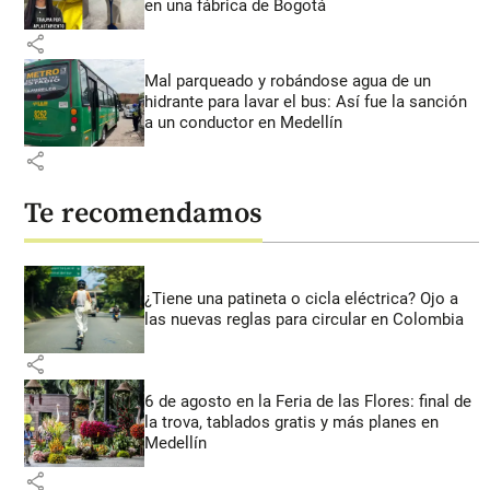
en una fábrica de Bogotá
share
Mal parqueado y robándose agua de un
hidrante para lavar el bus: Así fue la sanción
a un conductor en Medellín
share
Te recomendamos
¿Tiene una patineta o cicla eléctrica? Ojo a
las nuevas reglas para circular en Colombia
share
6 de agosto en la Feria de las Flores: final de
la trova, tablados gratis y más planes en
Medellín
share