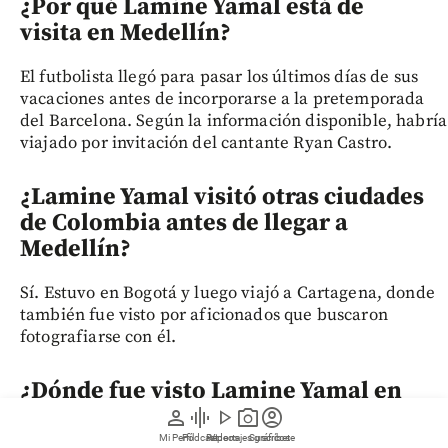
¿Por qué Lamine Yamal está de
visita en Medellín?
El futbolista llegó para pasar los últimos días de sus
vacaciones antes de incorporarse a la pretemporada
del Barcelona. Según la información disponible, habría
viajado por invitación del cantante Ryan Castro.
¿Lamine Yamal visitó otras ciudades
de Colombia antes de llegar a
Medellín?
Sí. Estuvo en Bogotá y luego viajó a Cartagena, donde
también fue visto por aficionados que buscaron
fotografiarse con él.
¿Dónde fue visto Lamine Yamal en
Medellín?
person
graphic_eq
play_arrow
photo_camera
account_circle
Mi Perfil
Pódcast
Reportajes gráficos
Videos
Suscríbete