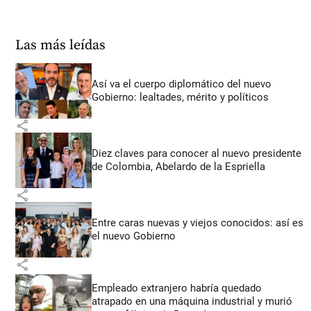
Las más leídas
Así va el cuerpo diplomático del nuevo
Gobierno: lealtades, mérito y políticos
share
Diez claves para conocer al nuevo presidente
de Colombia, Abelardo de la Espriella
share
Entre caras nuevas y viejos conocidos: así es
el nuevo Gobierno
share
Empleado extranjero habría quedado
atrapado en una máquina industrial y murió