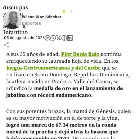
con
disculpas
y dio su
1
2
Wilson Díaz Sánchez
“pleno
Deportes
apoyo” a
Infantino
05 de agosto de 2026
share
A sus 35 años de edad,
Flor Denis Ruiz
c
ontinúa
enriqueciendo su laureada hoja de vida. En los
Juegos Centroamericanos y del Caribe
que se
realizan en Santo Domingo, República Dominicana,
la atleta nacida en Pradera, Valle del Cauca, se
adjudicó la
medalla de oro en el lanzamiento de
jabalina con récord sudamericano.
Con sus potentes brazos, la mamá de Génesis, quien
es su mayor motivación en el deporte y la vida,
logró una marca de 67.34 metros en la ronda
inicial de la prueba y dejó atrás la hazaña que
había conseguido en 2024
. De acuerdo con la