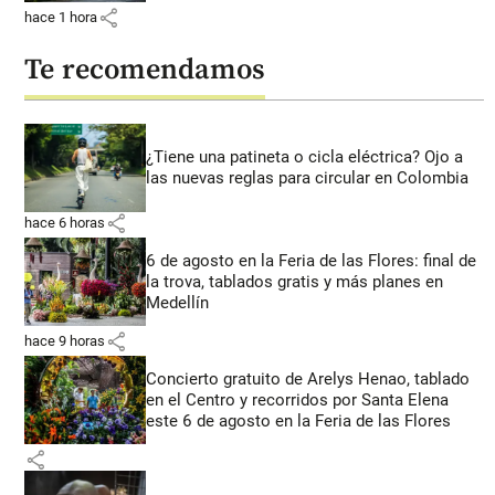
share
hace 1 hora
Te recomendamos
¿Tiene una patineta o cicla eléctrica? Ojo a
las nuevas reglas para circular en Colombia
share
hace 6 horas
6 de agosto en la Feria de las Flores: final de
la trova, tablados gratis y más planes en
Medellín
share
hace 9 horas
Concierto gratuito de Arelys Henao, tablado
en el Centro y recorridos por Santa Elena
este 6 de agosto en la Feria de las Flores
share