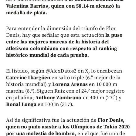
Valentina Barrios, quien con 58.14 m alcanzó la
medalla de plata.
Para entender la dimensión del triunfo de Flor
Denis, hay que señalar que esta actuación
la puso
entre las mejores marcas de la historia del
atletismo colombiano con respecto al ranking
histórico mundial de cada prueba
.
El listado, según @AlexDatos2 en X, lo encabezan
Caterine Ibargüen
en salto triple (6.ª mejor de la
historia mundial) y
Lorena Arenas
en 10 000 m
marcha (8.ª). Siguen Ruiz con el 24.º mejor registro
en jabalina,
Anthony Zambrano
en 400 m (27.º) y
Ronal Longa
en 100 m (31.º).
Así de significativa fue la actuación de
Flor Denis,
quien no pudo asistir a los Olímpicos de Tokio 2020
por una molestia de hombro
, en el que fue uno de