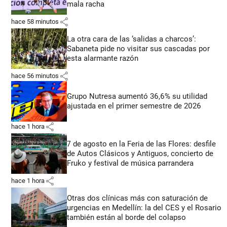
mala racha
share
hace 58 minutos
La otra cara de las ‘salidas a charcos’:
Sabaneta pide no visitar sus cascadas por
esta alarmante razón
share
hace 56 minutos
Grupo Nutresa aumentó 36,6% su utilidad
ajustada en el primer semestre de 2026
share
hace 1 hora
7 de agosto en la Feria de las Flores: desfile
de Autos Clásicos y Antiguos, concierto de
Fruko y festival de música parrandera
share
hace 1 hora
Otras dos clínicas más con saturación de
urgencias en Medellín: la del CES y el Rosario
también están al borde del colapso