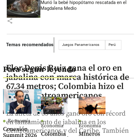
Murió la bebé hipopótamo rescatada en el
Magdalena Medio
share
Temas recomendados
Juegos Panamericanos
Perú
Flor Denis Ruiz gana el oro en
Para seguir leyendo
jabalina con marca histórica de
67.34 metros; Colombia hizo el
1-2 en Centroamericanos
La atleta de 35 años ganó oro con récord
Economía
en lanzamiento de jabalina en los
Economía
Economía
Conexión
Centroamericanos y del Caribe. También
Colombia
Mineros
Summit 2026