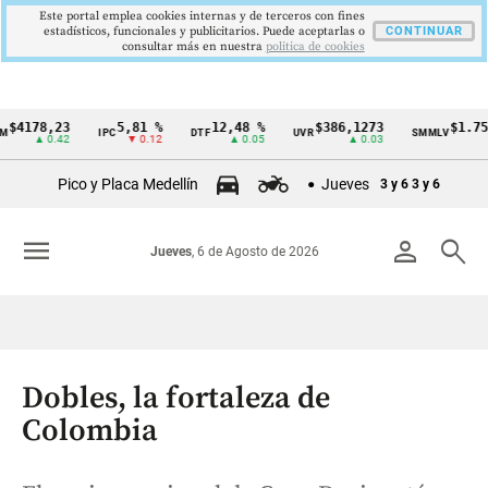
Este portal emplea cookies internas y de terceros con fines
estadísticos, funcionales y publicitarios. Puede aceptarlas o
CONTINUAR
consultar más en nuestra
politica de cookies
78,23
5,81 %
12,48 %
$386,1273
$1.750.90
IPC
DTF
UVR
SMMLV
Cintillo
▲ 0.42
▼ 0.12
▲ 0.05
▲ 0.03
de
Pico y Placa Medellín
Jueves
3 y 6
3 y 6
indicadores
económicos
menu
person
search
Jueves
, 6 de Agosto de 2026
Colombia
Dobles, la fortaleza de
Colombia