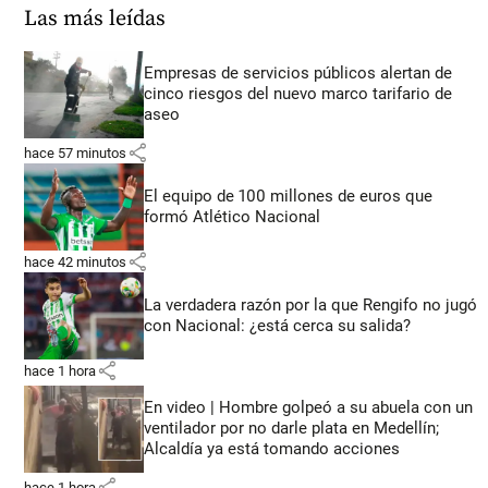
Las más leídas
Empresas de servicios públicos alertan de
cinco riesgos del nuevo marco tarifario de
aseo
share
hace 57 minutos
El equipo de 100 millones de euros que
formó Atlético Nacional
share
hace 42 minutos
La verdadera razón por la que Rengifo no jugó
con Nacional: ¿está cerca su salida?
share
hace 1 hora
En video | Hombre golpeó a su abuela con un
ventilador por no darle plata en Medellín;
Alcaldía ya está tomando acciones
share
hace 1 hora