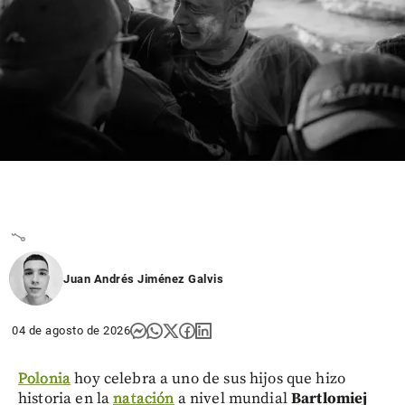
Deportes
Los récords
que
mantienen a
Colombia en
la élite del
atletismo
suramericano
share
Juan Andrés Jiménez Galvis
04 de agosto de 2026
Polonia
hoy celebra a uno de sus hijos que hizo
historia en la
natación
a nivel mundial
Bartlomiej