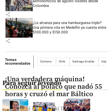
astronómicos de agosto visibles desde
Colombia
share
¿Le alcanza para una hamburguesa triple?
Una primera cita en Medellín ya cuesta entre
$100.000 y $150.000
share
Temas
Ciclismo
Chile
Santiago Giraldo
Alejan
recomendados
¡Una verdadera máquina!
Para seguir leyendo
Conozca al polaco que nadó 55
horas y cruzó el mar Báltico
Bartłomiej Kubkowski llorando de