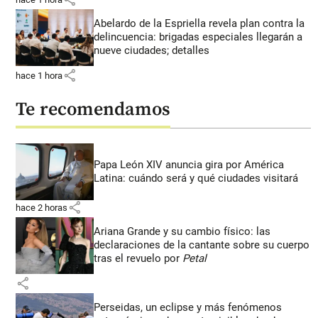
Abelardo de la Espriella revela plan contra la
delincuencia: brigadas especiales llegarán a
nueve ciudades; detalles
share
hace 1 hora
Te recomendamos
Papa León XIV anuncia gira por América
Latina: cuándo será y qué ciudades visitará
share
hace 2 horas
Ariana Grande y su cambio físico: las
declaraciones de la cantante sobre su cuerpo
tras el revuelo por
Petal
share
Perseidas, un eclipse y más fenómenos