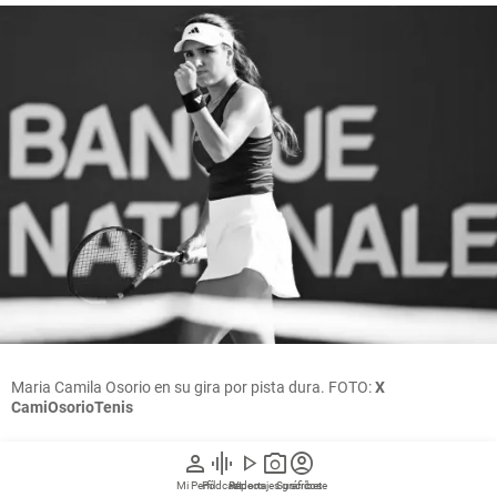
Maria Camila Osorio en su gira por pista dura. FOTO:
X
CamiOsorioTenis
person
graphic_eq
play_arrow
photo_camera
account_circle
Mi Perfil
Pódcast
Reportajes gráficos
Videos
Suscríbete
Juan Andrés Jiménez Galvis