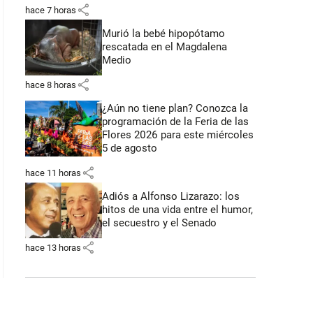
share
hace 7 horas
Murió la bebé hipopótamo
rescatada en el Magdalena
Medio
share
hace 8 horas
¿Aún no tiene plan? Conozca la
programación de la Feria de las
Flores 2026 para este miércoles
5 de agosto
share
hace 11 horas
Adiós a Alfonso Lizarazo: los
hitos de una vida entre el humor,
el secuestro y el Senado
share
hace 13 horas