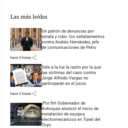
Las más leídas
Un patrón de denuncias por
estafa y robo: los señalamientos
contra Andrés Hernández, jefe
de comunicaciones de Petro
share
hace 3 horas
Sale a la luz la razón por la que
las víctimas del caso contra
Jorge Alfredo Vargas no
participarán en el juicio
share
hace 3 horas
¡Por fin! Gobernador de
Antioquia anunció el inicio de
instalación de equipos
electromecánicos en Túnel del
Toyo