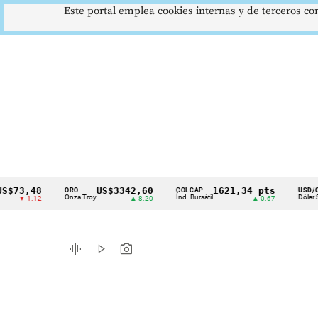
Este portal emplea cookies internas y de terceros con
,48
US$3342,60
1621,34 pts
$41
ORO
COLCAP
USD/COP
Cintillo
Onza Troy
Índ. Bursátil
Dólar Spot
1.12
▲ 8.20
▲ 0.67
▲ 0
de
indicadores
graphic_eq
play_arrow
photo_camera
económicos
Colombia