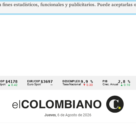
 fines estadísticos, funcionales y publicitarios. Puede aceptarlas
78
$3697
9,9 %
2,8 %
EUR/COP
DESEMPLEO
PIB
TRM
Euro Spot
Tasa Nacional
Crec. Anual
Tasa 
.42
—
▼ 0.30
▲ 0.10
Jueves
, 6 de Agosto de 2026