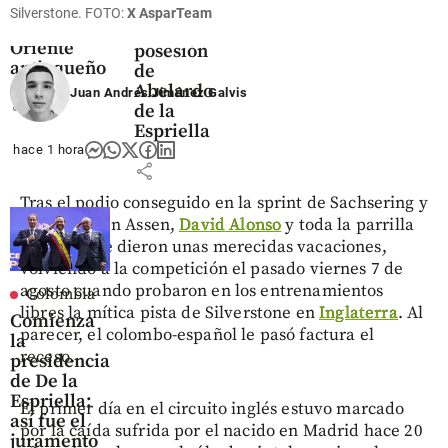
millones
marcaron
Silverstone. FOTO:
X AsparTeam
share
en el
la
Oriente
posesión
antioqueño
de
Abelardo
Juan Andrés Jiménez Galvis
share
de la
Espriella
hace 1 hora
share
Tras el podio conseguido en la sprint de Sachsering y
la victoria en Assen,
David Alonso
y toda la parrilla
de
Moto2
se dieron unas merecidas vacaciones,
volviendo a la competición el pasado viernes 7 de
agosto cuando probaron en los entrenamientos
Colombia
libres la mítica pista de Silverstone en
Inglaterra
. Al
Comienza
parecer, el colombo-español le pasó factura el
la
receso.
presidencia
de De la
Espriella:
El primer día en el circuito inglés estuvo marcado
así fue el
por la caída sufrida por el nacido en Madrid hace 20
juramento