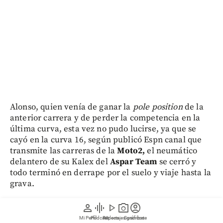
Alonso, quien venía de ganar la
pole position
de la
anterior carrera y de perder la competencia en la
última curva, esta vez no pudo lucirse, ya que se
cayó en la curva 16, según publicó Espn canal que
transmite las carreras de la
Moto2,
el neumático
delantero de su Kalex del
Aspar Team
se cerró y
todo terminó en derrape por el suelo y viaje hasta la
grava.
person
graphic_eq
play_arrow
photo_camera
account_circle
Afortunadamente el colombiano no sufrió lesiones y
Mi Perfil
Pódcast
Reportajes gráficos
Videos
Suscríbete
de inmediato se levantó, por sus propios medios, y