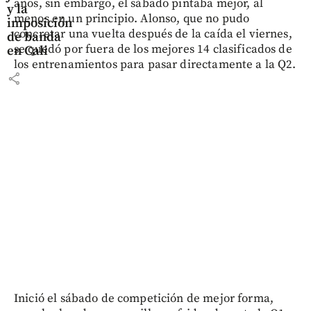
años, sin embargo, el sábado pintaba mejor, al
y la
menos en un principio. Alonso, que no pudo
imposición
concretar una vuelta después de la caída el viernes,
de banda
se quedó por fuera de los mejores 14 clasificados de
en Cali
los entrenamientos para pasar directamente a la Q2.
share
Inició el sábado de competición de mejor forma,