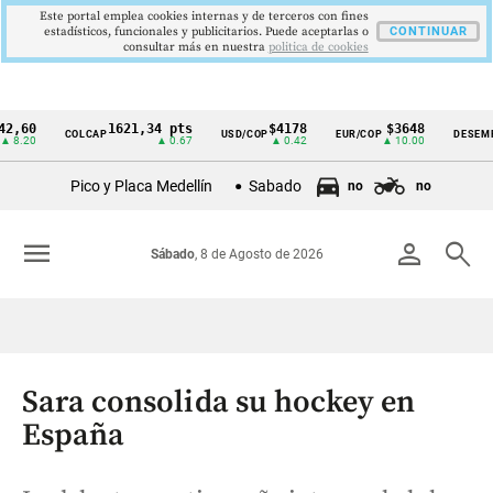
Este portal emplea cookies internas y de terceros con fines
estadísticos, funcionales y publicitarios. Puede aceptarlas o
CONTINUAR
consultar más en nuestra
politica de cookies
1621,34 pts
$4178
$3648
9
COLCAP
USD/COP
EUR/COP
DESEMPLEO
Cintillo
▲ 0.67
▲ 0.42
▲ 10.00
▼
de
Pico y Placa Medellín
Sabado
no
no
indicadores
económicos
menu
person
search
Sábado
, 8 de Agosto de 2026
Colombia
Sara consolida su hockey en
España