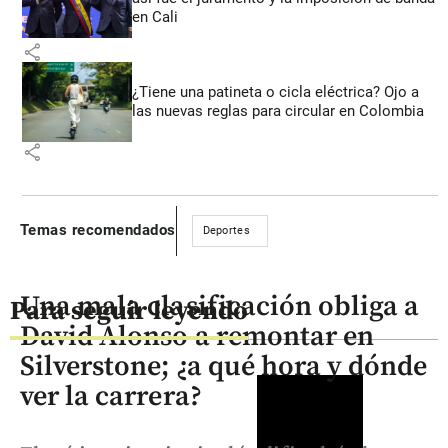
en Cali
share
¿Tiene una patineta o cicla eléctrica? Ojo a
las nuevas reglas para circular en Colombia
share
Temas recomendados
Deportes
Una mala clasificación obliga a
Para seguir leyendo
David Alonso a remontar en
Silverstone; ¿a qué hora y dónde
ver la carrera?