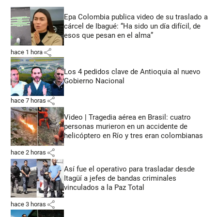
Epa Colombia publica video de su traslado a
cárcel de Ibagué: “Ha sido un día difícil, de
esos que pesan en el alma”
share
hace 1 hora
Los 4 pedidos clave de Antioquia al nuevo
Gobierno Nacional
share
hace 7 horas
Video | Tragedia aérea en Brasil: cuatro
personas murieron en un accidente de
helicóptero en Río y tres eran colombianas
share
hace 2 horas
Así fue el operativo para trasladar desde
Itagüí a jefes de bandas criminales
vinculados a la Paz Total
share
hace 3 horas