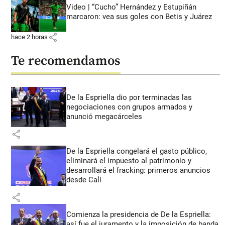
Video | “Cucho” Hernández y Estupiñán
marcaron: vea sus goles con Betis y Juárez
share
hace 2 horas
Te recomendamos
De la Espriella dio por terminadas las
negociaciones con grupos armados y
anunció megacárceles
share
De la Espriella congelará el gasto público,
eliminará el impuesto al patrimonio y
desarrollará el fracking: primeros anuncios
desde Cali
share
Comienza la presidencia de De la Espriella:
así fue el juramento y la imposición de banda