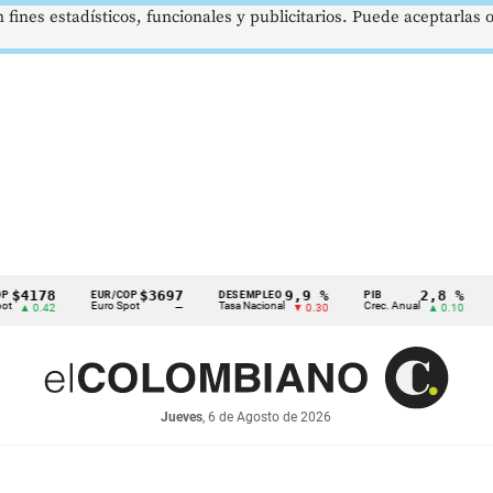
 fines estadísticos, funcionales y publicitarios. Puede aceptarlas
78
$3697
9,9 %
2,8 %
EUR/COP
DESEMPLEO
PIB
TRM
Euro Spot
Tasa Nacional
Crec. Anual
Tasa R
42
—
▼ 0.30
▲ 0.10
Jueves
, 6 de Agosto de 2026