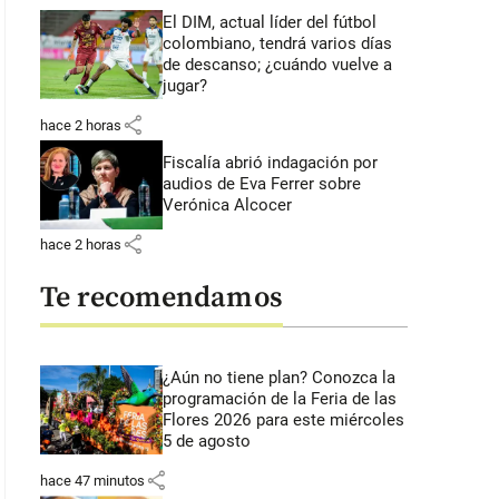
El DIM, actual líder del fútbol
colombiano, tendrá varios días
de descanso; ¿cuándo vuelve a
jugar?
share
hace 2 horas
Fiscalía abrió indagación por
audios de Eva Ferrer sobre
Verónica Alcocer
share
hace 2 horas
Te recomendamos
¿Aún no tiene plan? Conozca la
programación de la Feria de las
Flores 2026 para este miércoles
5 de agosto
share
hace 47 minutos