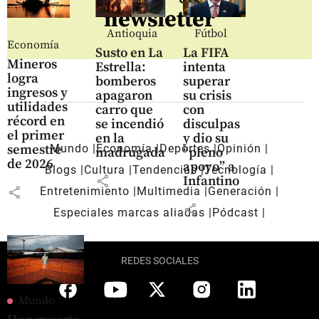
newsletter
Antioquia
Fútbol
Economía
Susto en La
La FIFA
Mineros
Estrella:
intenta
logra
bomberos
superar
ingresos y
apagaron
su crisis
utilidades
carro que
con
récord en
se incendió
disculpas
el primer
en la
y dio su
Mundo
Economía
Deportes
Opinión
semestre
madrugada
“pleno
de 2026
apoyo” a
Blogs
Cultura
Tendencias
Tecnología
share
Infantino
share
Entretenimiento
Multimedia
Generación
share
Especiales marcas aliadas
Pódcast
REDES SOCIALES
Mundo