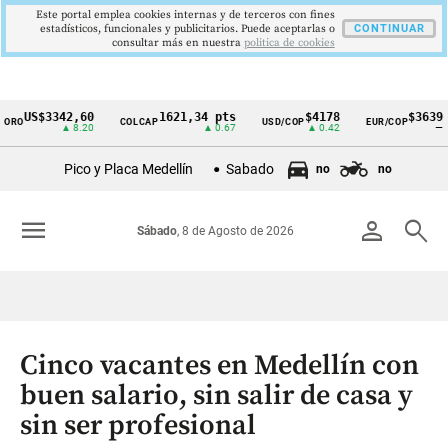
Este portal emplea cookies internas y de terceros con fines
estadísticos, funcionales y publicitarios. Puede aceptarlas o
CONTINUAR
consultar más en nuestra
politica de cookies
US$3342,60
1621,34 pts
$4178
$3639
COLCAP
USD/COP
EUR/COP
Cintillo
▲ 8.20
▲ 0.67
▲ 0.42
—
de
Pico y Placa Medellín
Sabado
no
no
indicadores
económicos
menu
person
search
Sábado
, 8 de Agosto de 2026
Colombia
Cinco vacantes en Medellín con
buen salario, sin salir de casa y
sin ser profesional