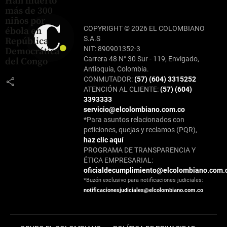
Han muerto
más de 300
niños por
COPYRIGHT © 2026 EL COLOMBIANO
ébola en
S.A.S
República
NIT: 890901352-3
Democrática
Carrera 48 N° 30 Sur - 119, Envigado,
del Congo
Antioquia, Colombia.
CONMUTADOR:
(57) (604) 3315252
share
ATENCIÓN AL CLIENTE:
(57) (604)
3393333
servicio@elcolombiano.com.co
*Para asuntos relacionados con
peticiones, quejas y reclamos (PQR),
haz clic aquí
PROGRAMA DE TRANSPARENCIA Y
ÉTICA EMPRESARIAL:
oficialdecumplimiento@elcolombiano.com.
*Buzón exclusivo para notificaciones judiciales:
notificacionesjudiciales@elcolombiano.com.co