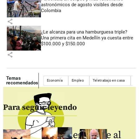
astronómicos de agosto visibles desde
Colombia
share
¿Le alcanza para una hamburguesa triple?
Una primera cita en Medellín ya cuesta entre
$100.000 y $150.000
share
Temas
Economía
Empleo
Teletrabajo en casa
of
recomendados
Para seguir leyendo
Regístrate al