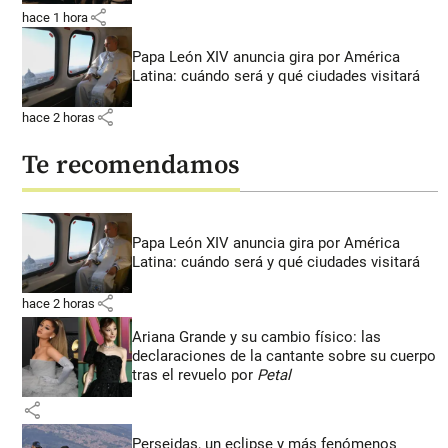
share
hace 1 hora
Papa León XIV anuncia gira por América
Latina: cuándo será y qué ciudades visitará
share
hace 2 horas
Te recomendamos
Papa León XIV anuncia gira por América
Latina: cuándo será y qué ciudades visitará
share
hace 2 horas
Ariana Grande y su cambio físico: las
declaraciones de la cantante sobre su cuerpo
tras el revuelo por
Petal
share
Perseidas, un eclipse y más fenómenos