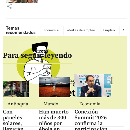
share
Temas
Economía
ofertas de empleo
Empleo
Vac
recomendados
Para seguir leyendo
Regístrate al
newsletter
Antioquia
Mundo
Economía
Con
Han muerto
Conexión
paneles
más de 300
Summit 2026
solares,
niños por
confirma la
llevarán
ébola en
participación