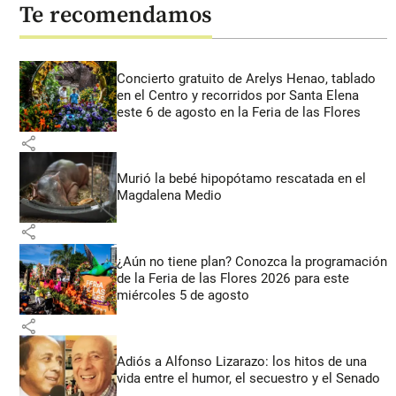
Te recomendamos
Concierto gratuito de Arelys Henao, tablado
en el Centro y recorridos por Santa Elena
este 6 de agosto en la Feria de las Flores
share
Murió la bebé hipopótamo rescatada en el
Magdalena Medio
share
¿Aún no tiene plan? Conozca la programación
de la Feria de las Flores 2026 para este
miércoles 5 de agosto
share
Adiós a Alfonso Lizarazo: los hitos de una
vida entre el humor, el secuestro y el Senado