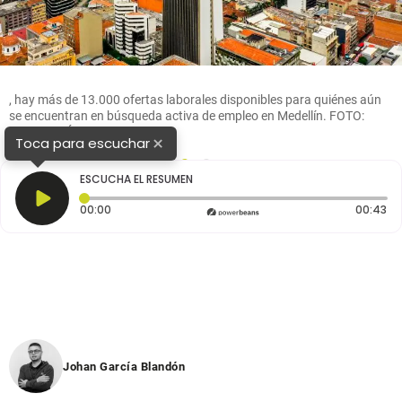
, hay más de 13.000 ofertas laborales disponibles para quiénes aún
se encuentran en búsqueda activa de empleo en Medellín. FOTO:
CAMILO SÚAREZ
×
Toca para escuchar
1
2
ESCUCHA EL RESUMEN
Tiempo transcurrido: 0 segundos
Du
00:00
00:43
Johan García Blandón