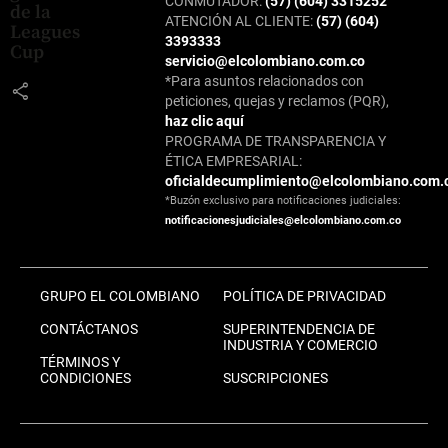
CONMUTADOR:
(57) (604) 3315252
de la
ATENCIÓN AL CLIENTE:
(57) (604)
Leagues
3393333
Cup
servicio@elcolombiano.com.co
*Para asuntos relacionados con
share
peticiones, quejas y reclamos (PQR),
haz clic aquí
PROGRAMA DE TRANSPARENCIA Y
ÉTICA EMPRESARIAL:
oficialdecumplimiento@elcolombiano.com.
*Buzón exclusivo para notificaciones judiciales:
notificacionesjudiciales@elcolombiano.com.co
GRUPO EL COLOMBIANO
POLÍTICA DE PRIVACIDAD
CONTÁCTANOS
SUPERINTENDENCIA DE
INDUSTRIA Y COMERCIO
TÉRMINOS Y
CONDICIONES
SUSCRIPCIONES