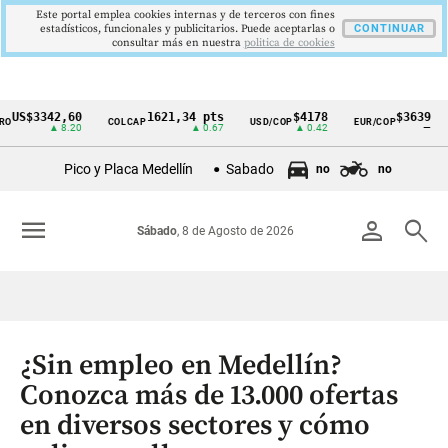
Este portal emplea cookies internas y de terceros con fines
estadísticos, funcionales y publicitarios. Puede aceptarlas o
CONTINUAR
consultar más en nuestra
politica de cookies
S$3342,60
1621,34 pts
$4178
$3639
COLCAP
USD/COP
EUR/COP
DE
Cintillo
▲ 8.20
▲ 0.67
▲ 0.42
—
de
Pico y Placa Medellín
Sabado
no
no
indicadores
económicos
menu
person
search
Sábado
, 8 de Agosto de 2026
Colombia
¿Sin empleo en Medellín?
Conozca más de 13.000 ofertas
en diversos sectores y cómo