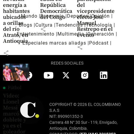
energía a
República
del
habitantes
Democrática
vicepresidente
Mundo
Economía
Deportes
Opinión
ubicados
del Congo
electo José
a orillas
Manuel
Blogs
Cultura
Tendencias
Tecnología
share
del río
Restrepo en el
Entretenimiento
Multimedia
Generación
Atrato, en
evento
Antioquia
Especiales marcas aliadas
Pódcast
share
share
REDES SOCIALES
Fútbol
Video:
Lionel
COPYRIGHT © 2026 EL COLOMBIANO
Messi
S.A.S
marcó
NIT: 890901352-3
doblete y
Carrera 48 N° 30 Sur - 119, Envigado,
ya es el
Antioquia, Colombia.
goleador