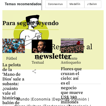
Temas recomendados
Coronavirus
Medellín
J Balvin
Para seguir leyendo
Regístrate al
newsletter
Fútbol
Cita
Oriente
Textual
Antioqueño
La pelota
Flores que
de la
share
cruzan el
‘Mano de
cielo: así
Dios’ sale a
es el
subasta:
negocio
¿cuánto
que mueve
vale el
US$ 380
histórico
Mundo
Economía
Deportes
Opinión
millones
balón de