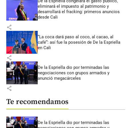
De la Espriella congelará el gasto público,
eliminará el impuesto al patrimonio y
desarrollará el fracking: primeros anuncios
desde Cali
share
“La coca dará paso al coco, al cacao, al
café”: así fue la posesión de De la Espriella
en Cali
share
De la Espriella dio por terminadas las
negociaciones con grupos armados y
anunció megacárceles
share
Te recomendamos
De la Espriella dio por terminadas las
negociaciones con grupos armados y