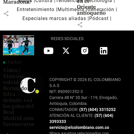
en el
Blogs
Cultura
Tendencias
Tecnología
Maradona?
Oriente
Entretenimiento
Multimedia
Generación
antioqueño
share
Especiales marcas aliadas
Pódcast
share
REDES SOCIALES
Fútbol
Video |
Vinícius
COPYRIGHT © 2026 EL COLOMBIANO
volvió y
S.A.S
Bernardo
NIT: 890901352-3
Silva
Carrera 48 N° 30 Sur - 119, Envigado,
debutó: vea
Antioquia, Colombia.
los goles del
CONMUTADOR:
(57) (604) 3315252
Real
ATENCIÓN AL CLIENTE:
(57) (604)
Madrid ante
3393333
Ferencvaros
servicio@elcolombiano.com.co
*Para asuntos relacionados con