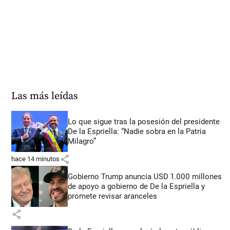
Las más leídas
Lo que sigue tras la posesión del presidente
De la Espriella: “Nadie sobra en la Patria
Milagro”
share
hace 14 minutos
Gobierno Trump anuncia USD 1.000 millones
de apoyo a gobierno de De la Espriella y
promete revisar aranceles
share