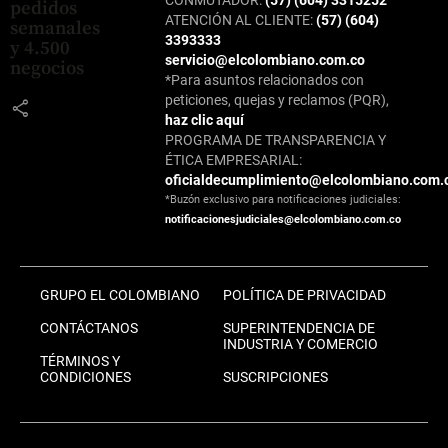
CONMUTADOR:
(57) (604) 3315252
pedidos
ATENCIÓN AL CLIENTE:
(57) (604)
semanales
3393333
y 4.500
servicio@elcolombiano.com.co
negocios
*Para asuntos relacionados con
peticiones, quejas y reclamos (PQR),
share
haz clic aquí
PROGRAMA DE TRANSPARENCIA Y
ÉTICA EMPRESARIAL:
oficialdecumplimiento@elcolombiano.com.
*Buzón exclusivo para notificaciones judiciales:
notificacionesjudiciales@elcolombiano.com.co
GRUPO EL COLOMBIANO
POLÍTICA DE PRIVACIDAD
CONTÁCTANOS
SUPERINTENDENCIA DE
INDUSTRIA Y COMERCIO
TÉRMINOS Y
CONDICIONES
SUSCRIPCIONES