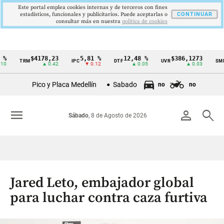
Este portal emplea cookies internas y de terceros con fines
estadísticos, funcionales y publicitarios. Puede aceptarlas o
CONTINUAR
consultar más en nuestra
politica de cookies
$4178,23
5,81 %
12,48 %
$386,1273
TRM
IPC
DTF
UVR
SMML
Cintillo
▲ 0.42
▼ 0.12
▲ 0.05
▲ 0.03
de
Pico y Placa Medellín
Sabado
no
no
indicadores
económicos
menu
person
search
Sábado
, 8 de Agosto de 2026
Colombia
Jared Leto, embajador global
para luchar contra caza furtiva