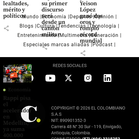
lealtades,
su primer
Yeison
mérito y
discurso
López
políticos
será
ganó dos
Mundo
Economía
Deportes
Opinión
desde un
oros y
Blogs
Cultura
Tendencias
Tecnología
share
cantón
rompió
militar
récord
Entretenimiento
Multimedia
Generación
mundial
Especiales marcas aliadas
Pódcast
share
share
REDES SOCIALES
Economía
Rappi pisa
el
COPYRIGHT © 2026 EL COLOMBIANO
acelerador
S.A.S
en
NIT: 890901352-3
Medellín,
Carrera 48 N° 30 Sur - 119, Envigado,
ya suma
Antioquia, Colombia.
400.000