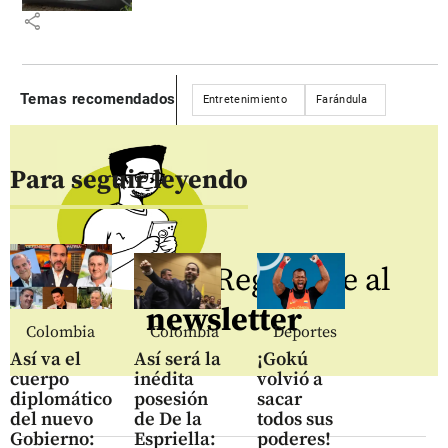
share
Temas recomendados
Entretenimiento
Farándula
Para seguir leyendo
Regístrate al
newsletter
Colombia
Colombia
Deportes
Así va el
Así será la
¡Gokú
cuerpo
inédita
volvió a
diplomático
posesión
sacar
del nuevo
de De la
todos sus
Gobierno:
Espriella:
poderes!