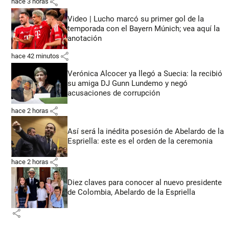
share
hace 3 horas
Video | Lucho marcó su primer gol de la
temporada con el Bayern Múnich; vea aquí la
anotación
share
hace 42 minutos
Verónica Alcocer ya llegó a Suecia: la recibió
su amiga DJ Gunn Lundemo y negó
acusaciones de corrupción
share
hace 2 horas
Así será la inédita posesión de Abelardo de la
Espriella: este es el orden de la ceremonia
share
hace 2 horas
Diez claves para conocer al nuevo presidente
de Colombia, Abelardo de la Espriella
share