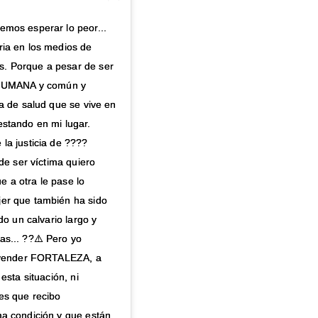
emos esperar lo peor...
ria en los medios de
. Porque a pesar de ser
HUMANA y común y
a de salud que se vive en
stando en mi lugar.
la justicia de ????
de ser víctima quiero
 a otra le pase lo
jer que también ha sido
do un calvario largo y
as... ??⚠️ Pero yo
o vender FORTALEZA, a
esta situación, ni
es que recibo
ma condición y que están