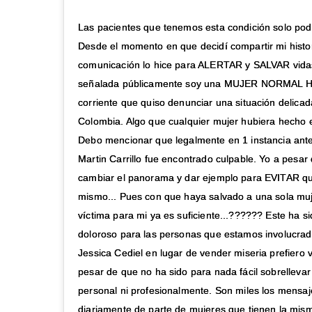
Las pacientes que tenemos esta condición solo pod
Desde el momento en que decidí compartir mi histo
comunicación lo hice para ALERTAR y SALVAR vidas
señalada públicamente soy una MUJER NORMAL 
corriente que quiso denunciar una situación delicad
Colombia. Algo que cualquier mujer hubiera hecho e
Debo mencionar que legalmente en 1 instancia ante 
Martin Carrillo fue encontrado culpable. Yo a pesar 
cambiar el panorama y dar ejemplo para EVITAR que
mismo... Pues con que haya salvado a una sola mu
víctima para mi ya es suficiente...?????? Este ha si
doloroso para las personas que estamos involucrad
Jessica Cediel en lugar de vender miseria prefier
pesar de que no ha sido para nada fácil sobrellevar 
personal ni profesionalmente. Son miles los mensaj
diariamente de parte de mujeres que tienen la mis