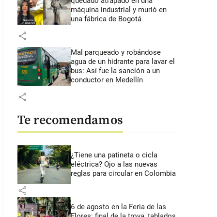
quedado atrapado en una
máquina industrial y murió en
una fábrica de Bogotá
share
Mal parqueado y robándose
agua de un hidrante para lavar el
bus: Así fue la sanción a un
conductor en Medellín
share
Te recomendamos
¿Tiene una patineta o cicla
eléctrica? Ojo a las nuevas
reglas para circular en Colombia
share
6 de agosto en la Feria de las
Flores: final de la trova, tablados