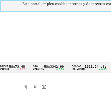
Este portal emplea cookies internas y de terceros con
US$73,48
US$3342,60
1621,34 pts
ORO
COLCAP
USD
Cintillo
Onza Troy
Índ. Bursátil
Dólar
▼ 1.12
▲ 8.20
▲ 0.67
de
indicadores
graphic_eq
play_arrow
photo_camera
económicos
Colombia