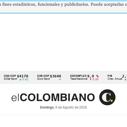
 fines estadísticos, funcionales y publicitarios. Puede aceptarlas
$4178
$3648
9,9 %
2,8 %
/COP
EUR/COP
DESEMPLEO
PIB
 Spot
Euro Spot
Tasa Nacional
Crec. Anual
▲ 0.42
—
▼ 0.30
▲ 0.10
Domingo
, 9 de Agosto de 2026