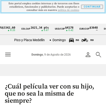
Este portal emplea cookies internas y de terceros con fines
estadísticos, funcionales y publicitarios. Puede aceptarlas o
CONTINUAR
consultar más en nuestra
politica de cookies
42,60
1621,34 pts
$4178
$3648
COLCAP
USD/COP
EUR/COP
DESEMP
Cintillo
▲ 8.20
▲ 0.67
▲ 0.42
—
de
Pico y Placa Medellín
Domingo
no
no
indicadores
económicos
menu
person
search
Domingo
, 9 de Agosto de 2026
Colombia
¿Cuál película ver con su hijo,
que no sea la misma de
siempre?