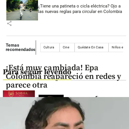
¿Tiene una patineta o cicla eléctrica? Ojo a
las nuevas reglas para circular en Colombia
share
Temas
Cultura
Cine
Quédate En Casa
Niños en c
recomendados
¡Está muy cambiada! Epa
Para seguir leyendo
Colombia reapareció en redes y
parece otra
Fútbol
Cita
Columnistas
Textual
¡Refuerzo