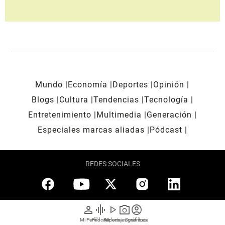
Mundo
Economía
Deportes
Opinión
Blogs
Cultura
Tendencias
Tecnología
Entretenimiento
Multimedia
Generación
Especiales marcas aliadas
Pódcast
REDES SOCIALES
person
graphic_eq
play_arrow
photo_camera
account_circle
Mi Perfil
Pódcast
Reportajes gráficos
Videos
Suscríbete