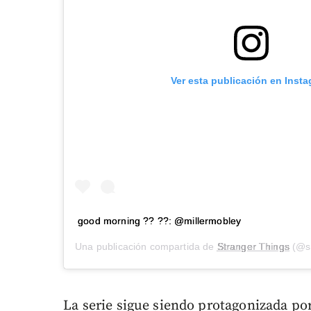
Ver esta publicación en Inst
good morning ?? ??: @millermobley
Una publicación compartida de
Stranger Things
(@st
La serie sigue siendo protagonizada po