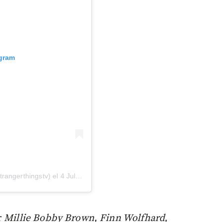
agram
rangerthingstv) el
4 Jul, 2019 a las 7:02 PDT
r
Millie Bobby Brown, Finn Wolfhard,