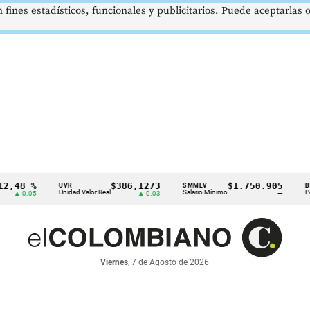
 fines estadísticos, funcionales y publicitarios. Puede aceptarlas
8 %
$386,1273
$1.750.905
UVR
SMMLV
BRENT
Unidad Valor Real
Salario Mínimo
Petróleo
.05
▲ 0.03
—
Viernes
, 7 de Agosto de 2026