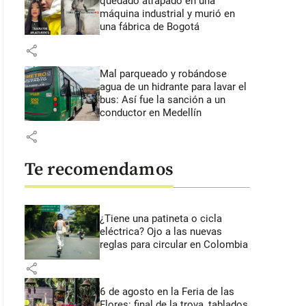
quedado atrapado en una
máquina industrial y murió en
una fábrica de Bogotá
share
Mal parqueado y robándose
agua de un hidrante para lavar el
bus: Así fue la sanción a un
conductor en Medellín
share
Te recomendamos
¿Tiene una patineta o cicla
eléctrica? Ojo a las nuevas
reglas para circular en Colombia
share
6 de agosto en la Feria de las
Flores: final de la trova, tablados