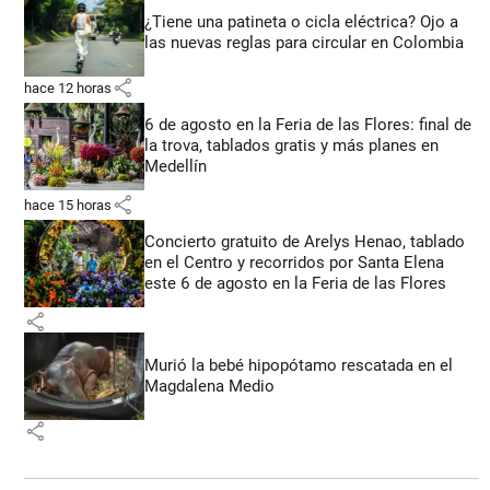
¿Tiene una patineta o cicla eléctrica? Ojo a
las nuevas reglas para circular en Colombia
share
hace 12 horas
6 de agosto en la Feria de las Flores: final de
la trova, tablados gratis y más planes en
Medellín
share
hace 15 horas
Concierto gratuito de Arelys Henao, tablado
en el Centro y recorridos por Santa Elena
este 6 de agosto en la Feria de las Flores
share
Murió la bebé hipopótamo rescatada en el
Magdalena Medio
share