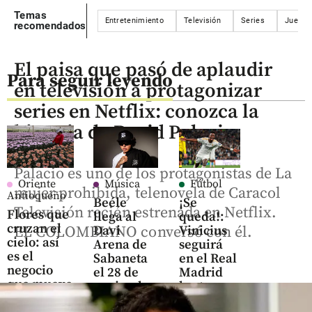
Temas
Entretenimiento
Televisión
Series
Juego 
recomendados
El paisa que pasó de aplaudir
Para seguir leyendo
en televisión a protagonizar
series en Netflix: conozca la
historia de David Palacio
Palacio es uno de los protagonistas de La
Oriente
Música
Fútbol
mujer prohibida, telenovela de Caracol
Antioqueño
Beéle
¡Se
Televisión recién estrenada en Netflix.
Flores que
llega al
queda!:
cruzan el
Davi
Vinicius
EL COLOMBIANO conversó con él.
cielo: así
Arena de
seguirá
es el
Sabaneta
en el Real
negocio
el 28 de
Madrid
que mueve
noviembre
hasta
US$ 380
con el
2032