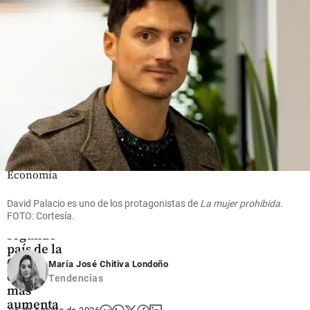
millones
Borondo
en el
share
Tour:
Oriente
fechas de
antioqueño
preventa y
setlist
share
share
Economía
Colombia
David Palacio es uno de los protagonistas de
La mujer prohibida
.
sigue
FOTO: Cortesía.
como el
segundo
país de la
Ocde
María José Chitiva Londoño
donde
Tendencias
más
aumenta