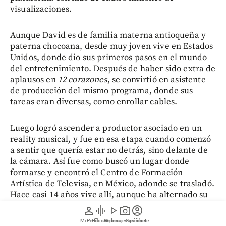
visualizaciones.
Aunque David es de familia materna antioqueña y
paterna chocoana, desde muy joven vive en Estados
Unidos, donde dio sus primeros pasos en el mundo
del entretenimiento. Después de haber sido extra de
aplausos en
12 corazones
, se convirtió en asistente
de producción del mismo programa, donde sus
tareas eran diversas, como enrollar cables.
Luego logró ascender a productor asociado en un
reality musical, y fue en esa etapa cuando comenzó
a sentir que quería estar no detrás, sino delante de
la cámara. Así fue como buscó un lugar donde
formarse y encontró el Centro de Formación
Artística de Televisa, en México, adonde se trasladó.
Hace casi 14 años vive allí, aunque ha alternado su
residencia con su natal Colombia.
person
graphic_eq
play_arrow
photo_camera
account_circle
Mi Perfil
Pódcast
Reportajes gráficos
Videos
Suscríbete