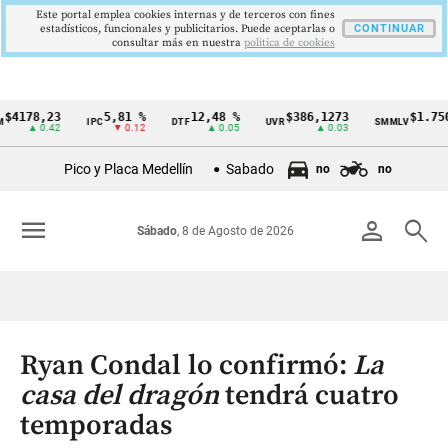
Este portal emplea cookies internas y de terceros con fines
estadísticos, funcionales y publicitarios. Puede aceptarlas o
CONTINUAR
consultar más en nuestra
politica de cookies
8,23
5,81 %
12,48 %
$386,1273
$1.750.905
IPC
DTF
UVR
SMMLV
Cintillo
 0.42
▼ 0.12
▲ 0.05
▲ 0.03
—
de
Pico y Placa Medellín
Sabado
no
no
indicadores
económicos
menu
person
search
Sábado
, 8 de Agosto de 2026
Colombia
Ryan Condal lo confirmó:
La
casa del dragón
tendrá cuatro
temporadas