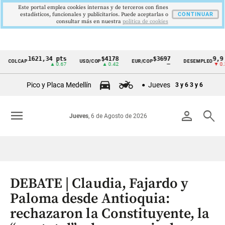
Este portal emplea cookies internas y de terceros con fines
estadísticos, funcionales y publicitarios. Puede aceptarlas o
CONTINUAR
consultar más en nuestra
politica de cookies
1621,34 pts
$4178
$3697
9,9 %
LCAP
USD/COP
EUR/COP
DESEMPLEO
Cintillo
▲ 0.67
▲ 0.42
—
▼ 0.30
de
Pico y Placa Medellín
Jueves
3 y 6
3 y 6
indicadores
económicos
menu
person
search
Jueves
, 6 de Agosto de 2026
Colombia
DEBATE | Claudia, Fajardo y
Paloma desde Antioquia:
rechazaron la Constituyente, la