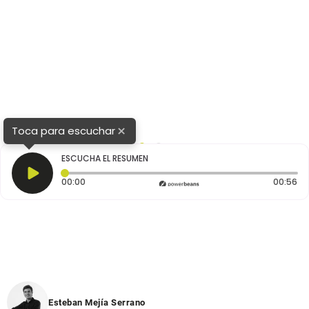
×
Toca para escuchar
1
2
ESCUCHA EL RESUMEN
Tiempo transcurrido: 0 segundos
Du
00:00
00:56
Esteban Mejía Serrano