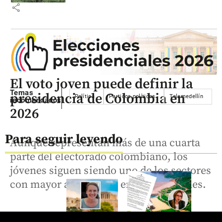
share
El voto joven puede definir la
Temas
presidencia de Colombia en
Política
Partidos políticos
Telemedellín
C
recomendados
2026
Para seguir leyendo
Aunque representan más de una cuarta
parte del electorado colombiano, los
jóvenes siguen siendo uno de los sectores
con mayor abstención en las elecciones.