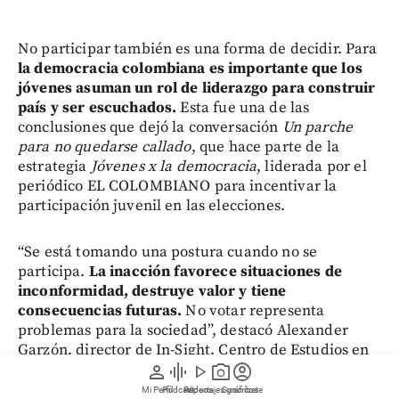
No participar también es una forma de decidir. Para
la democracia colombiana es importante que los
jóvenes asuman un rol de liderazgo para construir
país y ser escuchados.
Esta fue una de las
conclusiones que dejó la conversación
Un parche
para no quedarse callado
, que hace parte de la
estrategia
Jóvenes x la democracia
, liderada por el
periódico EL COLOMBIANO para incentivar la
participación juvenil en las elecciones.
“Se está tomando una postura cuando no se
participa.
La inacción favorece situaciones de
inconformidad, destruye valor y tiene
consecuencias futuras.
No votar representa
problemas para la sociedad”, destacó Alexander
Garzón, director de In-Sight, Centro de Estudios en
Liderazgo de Impacto de la Universidad Eafit.
person
graphic_eq
play_arrow
photo_camera
account_circle
Mi Perfil
Pódcast
Reportajes gráficos
Videos
Suscríbete