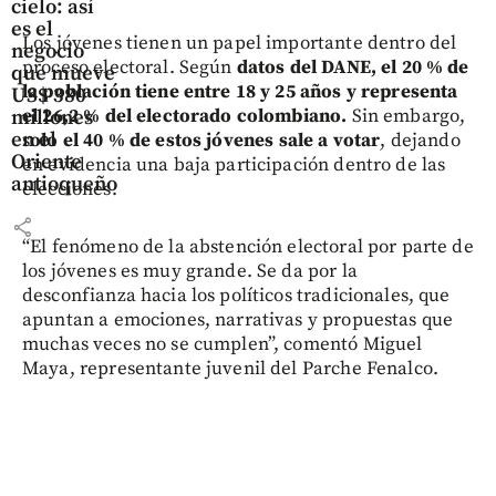
cielo: así
es el
Los jóvenes tienen un papel importante dentro del
negocio
proceso electoral. Según
datos del DANE, el 20 % de
que mueve
la población tiene entre 18 y 25 años y representa
US$ 380
el 26,2 % del electorado colombiano.
Sin embargo,
millones
en el
s
olo el 40 % de estos jóvenes sale a votar
, dejando
Oriente
en evidencia una baja participación dentro de las
antioqueño
elecciones.
share
“El fenómeno de la abstención electoral por parte de
los jóvenes es muy grande. Se da por la
desconfianza hacia los políticos tradicionales, que
apuntan a emociones, narrativas y propuestas que
muchas veces no se cumplen”, comentó Miguel
Maya, representante juvenil del Parche Fenalco.