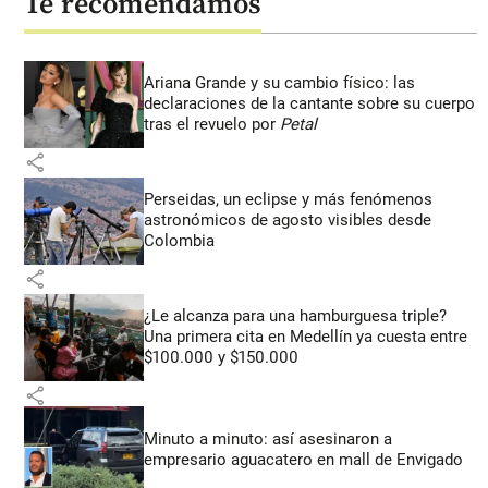
Te recomendamos
Ariana Grande y su cambio físico: las
declaraciones de la cantante sobre su cuerpo
tras el revuelo por
Petal
share
Perseidas, un eclipse y más fenómenos
astronómicos de agosto visibles desde
Colombia
share
¿Le alcanza para una hamburguesa triple?
Una primera cita en Medellín ya cuesta entre
$100.000 y $150.000
share
Minuto a minuto: así asesinaron a
empresario aguacatero en mall de Envigado