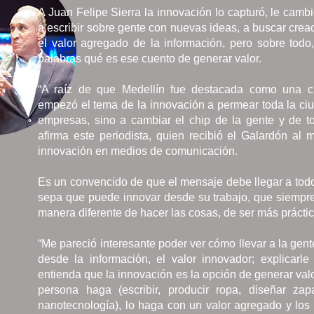
A Juan Felipe Sierra la innovación lo capturó, le cambi
a escribir sobre gente con nuevas ideas, a buscar crea
el valor agregado de la información, pero sobre todo
palabras qué es ese cuento de generar valor.
“A raíz de que Medellín fue destacada como una c
empezó el tema de la innovación a permear toda la ciu
empresas, sino a cambiar el chip de la gente y de to
afirma este periodista, quien recibió el Galardón al 
innovación en medios de comunicación.
Es un convencido de que el mensaje debe llegar a tod
sepa que puede innovar desde su trabajo, que siempr
manera diferente de hacer las cosas, de ser más práctic
“Me pareció interesante poder ver cómo llevar a la gente
desde la información, el valor innovador; explicarl
entienda que la innovación es la opción de generar val
persona haga (escribir, producir ropa, diseñar zapa
nanotecnología), lo haga con un valor agregado y lo