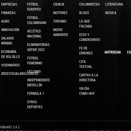
EMPRESAS
FÚTBOL
CIENCIA
COLUMNISTAS
LITERATURA
EUROPEO
FINANZAS
MOTORES
BLOGS
MÚSICA
FÚTBOL
AGRO
TURISMO
LO QUE
COLOMBIANO
FALTABA
INNOVACIÓN
MEDIO
ATLÉTICO
AMBIENTE
ECOS Y
NACIONAL
SALARIO
COMENTARIOS
MÍNIMO
ELIMINATORIAS
FE DE
QATAR 2022
ECONOMÍA
ANTIOQUIA
CU
ERRORES
DE BOLSILLO
FÚTBOL
CITA
FEMENINO
VISIONARIOS
TEXTUAL
CICLISMO
#DEESTASALIMOSJUNTOS
CARTAS A LA
INDEPENDIENTE
DIRECTORA
MEDELLÍN
UN DÍA
FÓRMULA 1
COMO HOY
OTROS
DEPORTES
OMBIANO S.A.S