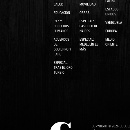
LATINA
SALUD
MOVILIDAD
ESTADOS
EDUCACIÓN
OBRAS
UNIDOS
PAZ Y
ESPECIAL:
VENEZUELA
DERECHOS
CASTILLO DE
HUMANOS
NAIPES
EUROPA
ACUERDOS
ESPECIAL:
MEDIO
DE
MEDELLÍN ES
ORIENTE
GOBIERNO Y
MÁS
FARC
ESPECIAL:
TRAS EL ORO
TURBIO
COPYRIGHT © 2026 EL COL