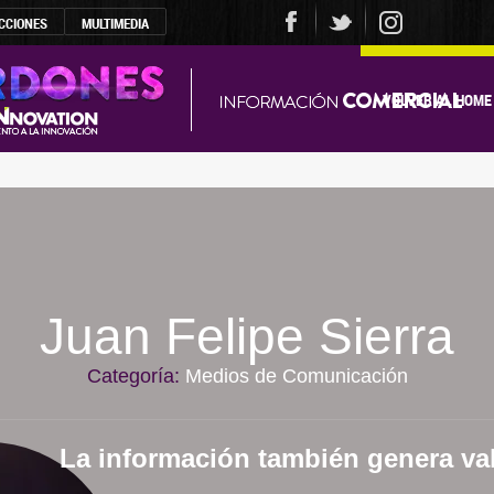
CCIONES
MULTIMEDIA
VOLVER AL HOME
Juan Felipe Sierra
Categoría:
Medios de Comunicación
La información también genera va