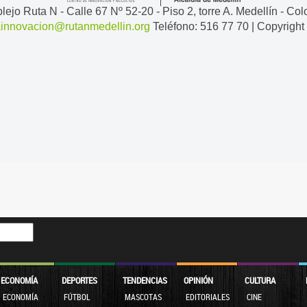
ejo Ruta N - Calle 67 Nº 52-20 - Piso 2, torre A. Medellín - Co
ainnovacion@rutanmedellin.org
Teléfono: 516 77 70 | Copyrigh
ECONOMÍA
DEPORTES
TENDENCIAS
OPINIÓN
CULTURA
ECONOMÍA
FÚTBOL
MASCOTAS
EDITORIALES
CINE