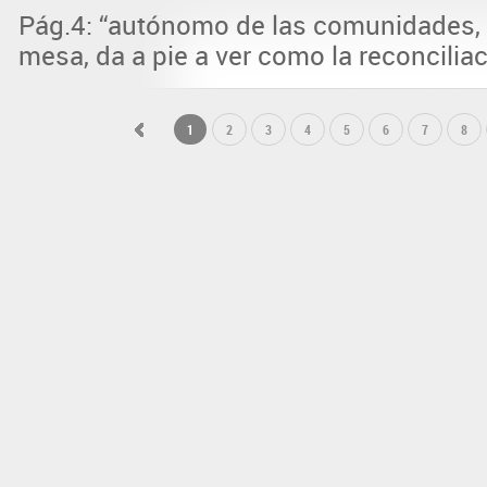
Pág.4: “autónomo de las comunidades, 
mesa, da a pie a ver como la reconciliaci
1
2
3
4
5
6
7
8