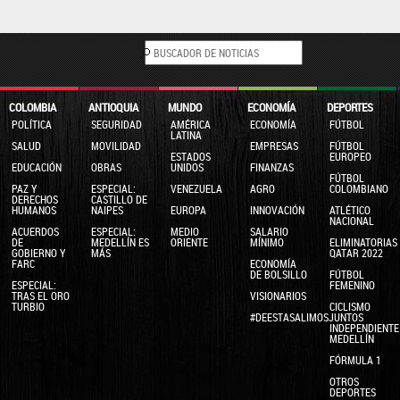
COLOMBIA
ANTIOQUIA
MUNDO
ECONOMÍA
DEPORTES
POLÍTICA
SEGURIDAD
AMÉRICA
ECONOMÍA
FÚTBOL
LATINA
SALUD
MOVILIDAD
EMPRESAS
FÚTBOL
ESTADOS
EUROPEO
EDUCACIÓN
OBRAS
UNIDOS
FINANZAS
FÚTBOL
PAZ Y
ESPECIAL:
VENEZUELA
AGRO
COLOMBIANO
DERECHOS
CASTILLO DE
HUMANOS
NAIPES
EUROPA
INNOVACIÓN
ATLÉTICO
NACIONAL
ACUERDOS
ESPECIAL:
MEDIO
SALARIO
DE
MEDELLÍN ES
ORIENTE
MÍNIMO
ELIMINATORIAS
GOBIERNO Y
MÁS
QATAR 2022
FARC
ECONOMÍA
DE BOLSILLO
FÚTBOL
ESPECIAL:
FEMENINO
TRAS EL ORO
VISIONARIOS
TURBIO
CICLISMO
#DEESTASALIMOSJUNTOS
INDEPENDIENTE
MEDELLÍN
FÓRMULA 1
OTROS
DEPORTES