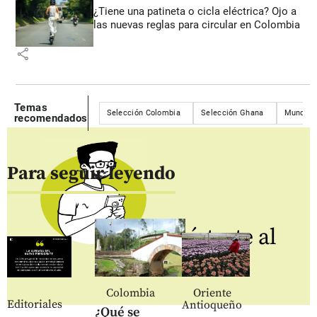
¿Tiene una patineta o cicla eléctrica? Ojo a
las nuevas reglas para circular en Colombia
share
Temas
Selección Colombia
Selección Ghana
Mundial
recomendados
Para seguir leyendo
Regístrate al
newsletter
Colombia
Oriente
Editoriales
Antioqueño
¿Qué se