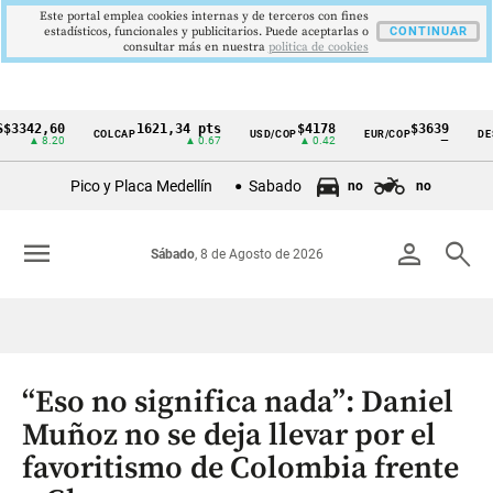
Este portal emplea cookies internas y de terceros con fines
estadísticos, funcionales y publicitarios. Puede aceptarlas o
CONTINUAR
consultar más en nuestra
politica de cookies
342,60
1621,34 pts
$4178
$3639
COLCAP
USD/COP
EUR/COP
DESE
Cintillo
▲ 8.20
▲ 0.67
▲ 0.42
—
de
Pico y Placa Medellín
Sabado
no
no
indicadores
económicos
menu
person
search
Sábado
, 8 de Agosto de 2026
Colombia
“Eso no significa nada”: Daniel
Muñoz no se deja llevar por el
favoritismo de Colombia frente