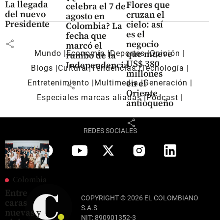
La llegada
Flores que
celebra el 7 de
del nuevo
cruzan el
agosto en
Presidente
cielo: así
Colombia? La
es el
fecha que
share
negocio
marcó el
Mundo
Economía
Deportes
Opinión
que mueve
rumbo de la
US$ 380
Independencia
Blogs
Cultura
Tendencias
Tecnología
millones
Entretenimiento
Multimedia
Generación
en el
share
Oriente
Especiales marcas aliadas
Pódcast
antioqueño
share
REDES SOCIALES
Colombia
Entre
COPYRIGHT © 2026 EL COLOMBIANO
caras
S.A.S
nuevas y
NIT: 890901352-3