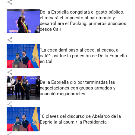
share
De la Espriella congelará el gasto público,
eliminará el impuesto al patrimonio y
desarrollará el fracking: primeros anuncios
desde Cali
share
“La coca dará paso al coco, al cacao, al
café”: así fue la posesión de De la Espriella
en Cali
share
De la Espriella dio por terminadas las
negociaciones con grupos armados y
anunció megacárceles
share
10 claves del discurso de Abelardo de la
Espriella al asumir la Presidencia
share