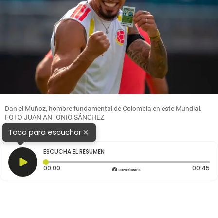
Daniel Muñoz, hombre fundamental de Colombia en este Mundial.
FOTO JUAN ANTONIO SÁNCHEZ
×
Toca para escuchar
ESCUCHA EL RESUMEN
Tiempo transcurrido: 0 segundos
Du
00:00
00:45