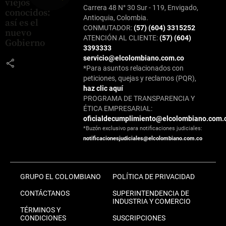
viejos
Carrera 48 N° 30 Sur - 119, Envigado,
conocidos:
Antioquia, Colombia.
así es el
CONMUTADOR:
(57) (604) 3315252
nuevo
ATENCIÓN AL CLIENTE:
(57) (604)
Gobierno
3393333
servicio@elcolombiano.com.co
share
*Para asuntos relacionados con
peticiones, quejas y reclamos (PQR),
haz clic aquí
PROGRAMA DE TRANSPARENCIA Y
ÉTICA EMPRESARIAL:
oficialdecumplimiento@elcolombiano.com.
*Buzón exclusivo para notificaciones judiciales:
notificacionesjudiciales@elcolombiano.com.co
GRUPO EL COLOMBIANO
POLÍTICA DE PRIVACIDAD
CONTÁCTANOS
SUPERINTENDENCIA DE
INDUSTRIA Y COMERCIO
TÉRMINOS Y
CONDICIONES
SUSCRIPCIONES