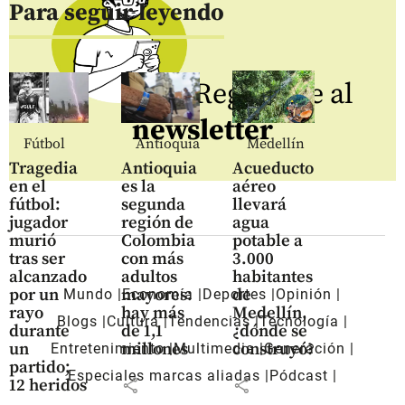
Para seguir leyendo
Regístrate al
newsletter
Fútbol
Antioquia
Medellín
Tragedia
Antioquia
Acueducto
en el
es la
aéreo
fútbol:
segunda
llevará
jugador
región de
agua
murió
Colombia
potable a
tras ser
con más
3.000
alcanzado
adultos
habitantes
por un
mayores:
de
Mundo
Economía
Deportes
Opinión
rayo
hay más
Medellín,
Blogs
Cultura
Tendencias
Tecnología
durante
de 1,1
¿dónde se
un
millones
construyó?
Entretenimiento
Multimedia
Generación
partido;
Especiales marcas aliadas
Pódcast
share
share
12 heridos