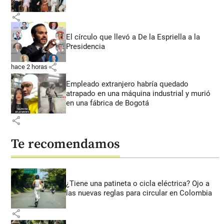
share
El círculo que llevó a De la Espriella a la
Presidencia
share
hace 2 horas
Empleado extranjero habría quedado
atrapado en una máquina industrial y murió
en una fábrica de Bogotá
share
Te recomendamos
¿Tiene una patineta o cicla eléctrica? Ojo a
las nuevas reglas para circular en Colombia
share