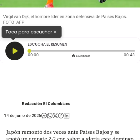
Virgil van Dijk, el hombre líder en zona defensiva de Países Bajos.
FOTO: AFP
×
Toca para escuchar
ESCUCHA EL RESUMEN
Tiempo transcurrido: 0 segundos
Du
00:00
00:43
Redacción El Colombiano
14 de junio de 2026
Japón remontó dos veces ante Países Bajos y se
anotó un empate 2-2 con sabor a gloria este domingo