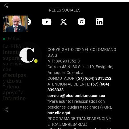
share
REDES SOCIALES
Fútbol
La FIFA
COPYRIGHT © 2026 EL COLOMBIANO
intenta
S.A.S
superar
NIT: 890901352-3
su crisis
Carrera 48 N° 30 Sur - 119, Envigado,
con
Antioquia, Colombia.
disculpas
CONMUTADOR:
(57) (604) 3315252
y dio su
ATENCIÓN AL CLIENTE:
(57) (604)
“pleno
3393333
apoyo” a
servicio@elcolombiano.com.co
Infantino
*Para asuntos relacionados con
peticiones, quejas y reclamos (PQR),
share
haz clic aquí
PROGRAMA DE TRANSPARENCIA Y
ÉTICA EMPRESARIAL: