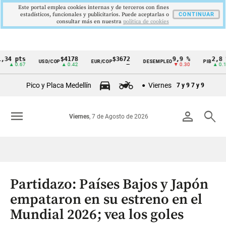
Este portal emplea cookies internas y de terceros con fines
estadísticos, funcionales y publicitarios. Puede aceptarlas o
CONTINUAR
consultar más en nuestra
politica de cookies
4 pts
$4178
$3672
9,9 %
2,8 %
USD/COP
EUR/COP
DESEMPLEO
PIB
Cintillo
▲ 0.67
▲ 0.42
—
▼ 0.30
▲ 0.10
de
Pico y Placa Medellín
Viernes
7 y 9
7 y 9
indicadores
económicos
menu
person
search
Viernes
, 7 de Agosto de 2026
Colombia
Partidazo: Países Bajos y Japón
empataron en su estreno en el
Mundial 2026; vea los goles