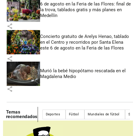
6 de agosto en la Feria de las Flores: final de
la trova, tablados gratis y más planes en
Medellín
share
Concierto gratuito de Arelys Henao, tablado
en el Centro y recorridos por Santa Elena
este 6 de agosto en la Feria de las Flores
share
Murió la bebé hipopótamo rescatada en el
Magdalena Medio
share
Temas
Deportes
Fútbol
Mundiales de fútbol
Sele
recomendados