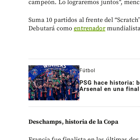
campeón. Lo lograremos juntos", menci
Suma 10 partidos al frente del “Scratch
Debutará como
entrenador
mundialista
Fútbol
PSG hace historia: 
Arsenal en una final
Deschamps, historia de la Copa
Francia fue finalista en las últimas do