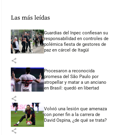
Las más leídas
Guardias del Inpec confiesan su
responsabilidad en controles de
polémica fiesta de gestores de
paz en cárcel de Itagüí
share
Procesaron a reconocida
promesa del São Paulo por
atropellar y matar a un anciano
en Brasil: quedó en libertad
share
Volvió una lesión que amenaza
con poner fin a la carrera de
David Ospina, ¿de qué se trata?
share