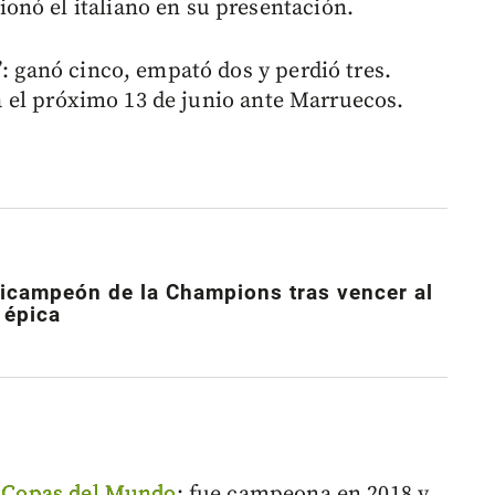
onó el italiano en su presentación.
”: ganó cinco, empató dos y perdió tres.
 el próximo 13 de junio ante Marruecos.
bicampeón de la Champions tras vencer al
 épica
s
Copas del Mundo
: fue campeona en 2018 y