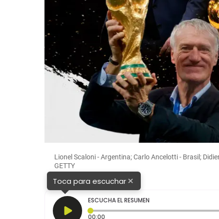
Lionel Scaloni - Argentina; Carlo Ancelotti - Brasil; Di
GETTY
×
Toca para escuchar
ESCUCHA EL RESUMEN
Tiempo transcurrido: 0 segundos
00:00