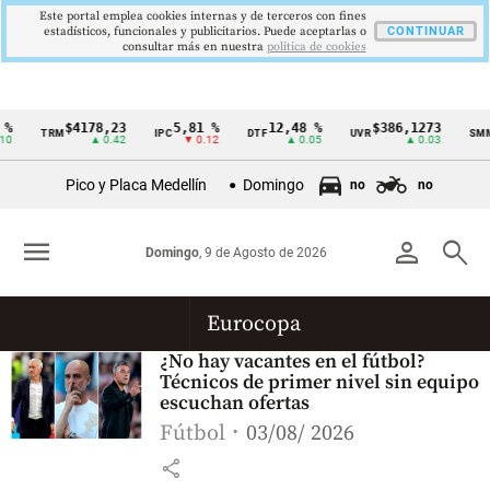
Este portal emplea cookies internas y de terceros con fines
estadísticos, funcionales y publicitarios. Puede aceptarlas o
CONTINUAR
consultar más en nuestra
politica de cookies
%
$4178,23
5,81 %
12,48 %
$386,1273
TRM
IPC
DTF
UVR
SMM
Cintillo
0
▲ 0.42
▼ 0.12
▲ 0.05
▲ 0.03
de
Pico y Placa Medellín
Domingo
no
no
indicadores
económicos
menu
person
search
Domingo
, 9 de Agosto de 2026
Colombia
Eurocopa
¿No hay vacantes en el fútbol?
Técnicos de primer nivel sin equipo
escuchan ofertas
Fútbol
03/08/ 2026
share