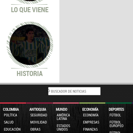
LO QUE VIENE
Octavos de final.
HISTORIA
Cuartos de final.
COLOMBIA
ANTIOQUIA
MUNDO
ECONOMÍA
DEPORTES
POLÍTICA
SEGURIDAD
AMÉRICA
ECONOMÍA
FÚTBOL
LATINA
SALUD
MOVILIDAD
EMPRESAS
FÚTBOL
ESTADOS
EUROPEO
EDUCACIÓN
OBRAS
UNIDOS
FINANZAS
FÚTBOL