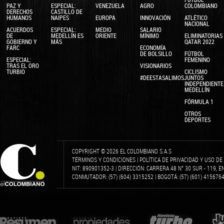
PAZ Y
ESPECIAL:
VENEZUELA
AGRO
COLOMBIANO
DERECHOS
CASTILLO DE
HUMANOS
NAIPES
EUROPA
INNOVACIÓN
ATLÉTICO
NACIONAL
ACUERDOS
ESPECIAL:
MEDIO
SALARIO
DE
MEDELLÍN ES
ORIENTE
MÍNIMO
ELIMINATORIAS
GOBIERNO Y
MÁS
QATAR 2022
FARC
ECONOMÍA
DE BOLSILLO
FÚTBOL
ESPECIAL:
FEMENINO
TRAS EL ORO
VISIONARIOS
TURBIO
CICLISMO
#DEESTASALIMOSJUNTOS
Semifinal.
INDEPENDIENTE
MEDELLÍN
FÓRMULA 1
OTROS
DEPORTES
COPYRIGHT © 2026 EL COLOMBIANO S.A.S
TÉRMINOS Y CONDICIONES
|
POLÍTICA DE PRIVACIDAD Y USO D
NIT: 890901352-3 | DIRECCIÓN: CARRERA 48 N° 30 SUR - 119, 
CONMUTADOR: (57) (604) 3315252 | BOGOTÁ: (57) (601) 4156764 
Final.