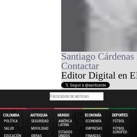
Santiago Cárdenas 
Contactar
Editor Digital e
COLOMBIA
ANTIOQUIA
MUNDO
ECONOMÍA
DEPORTES
POLÍTICA
SEGURIDAD
AMÉRICA
ECONOMÍA
FÚTBOL
LATINA
SALUD
MOVILIDAD
EMPRESAS
FÚTBOL
ESTADOS
EUROPEO
EDUCACIÓN
OBRAS
UNIDOS
FINANZAS