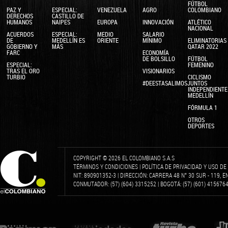
FÚTBOL
PAZ Y
ESPECIAL:
VENEZUELA
AGRO
COLOMBIANO
DERECHOS
CASTILLO DE
HUMANOS
NAIPES
EUROPA
INNOVACIÓN
ATLÉTICO
NACIONAL
ACUERDOS
ESPECIAL:
MEDIO
SALARIO
DE
MEDELLÍN ES
ORIENTE
MÍNIMO
ELIMINATORIAS
GOBIERNO Y
MÁS
QATAR 2022
FARC
ECONOMÍA
DE BOLSILLO
FÚTBOL
ESPECIAL:
FEMENINO
TRAS EL ORO
VISIONARIOS
TURBIO
CICLISMO
#DEESTASALIMOSJUNTOS
INDEPENDIENTE
MEDELLÍN
FÓRMULA 1
OTROS
DEPORTES
COPYRIGHT © 2026 EL COLOMBIANO S.A.S
TÉRMINOS Y CONDICIONES
|
POLÍTICA DE PRIVACIDAD Y USO D
NIT: 890901352-3 | DIRECCIÓN: CARRERA 48 N° 30 SUR - 119, 
CONMUTADOR: (57) (604) 3315252 | BOGOTÁ: (57) (601) 4156764 