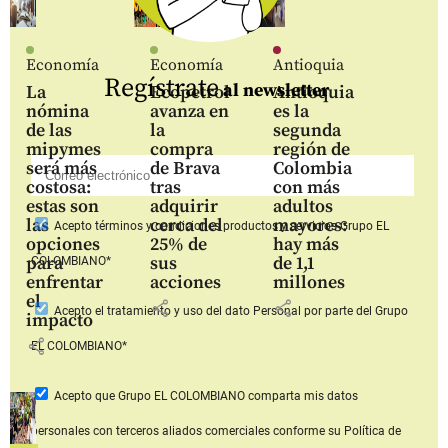
Economía
Economía
Antioquia
Regístrate
al newsletter
La
Ecopetrol
Antioquia
nómina
avanza en
es la
de las
la
segunda
mipymes
compra
región de
será más
de Brava
Colombia
costosa:
tras
con más
estas son
adquirir
adultos
las
cerca del
mayores:
Acepto
términos y condiciones productos y servicios
Grupo EL
opciones
25% de
hay más
para
sus
de 1,1
COLOMBIANO*
enfrentar
acciones
millones
el
share
share
Acepto
el tratamiento y uso del dato Personal
por parte del Grupo
impacto
share
EL COLOMBIANO*
Acepto que Grupo EL COLOMBIANO
comparta mis datos
personales con terceros aliados comerciales
conforme su Política de