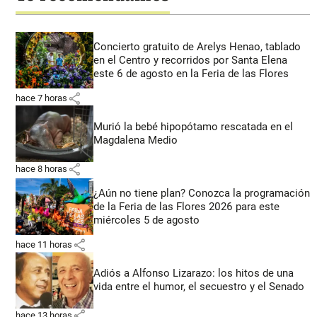
Concierto gratuito de Arelys Henao, tablado
en el Centro y recorridos por Santa Elena
este 6 de agosto en la Feria de las Flores
share
hace 7 horas
Murió la bebé hipopótamo rescatada en el
Magdalena Medio
share
hace 8 horas
¿Aún no tiene plan? Conozca la programación
de la Feria de las Flores 2026 para este
miércoles 5 de agosto
share
hace 11 horas
Adiós a Alfonso Lizarazo: los hitos de una
vida entre el humor, el secuestro y el Senado
share
hace 13 horas