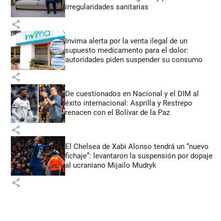
irregularidades sanitarias
share
Invima alerta por la venta ilegal de un
supuesto medicamento para el dolor:
autoridades piden suspender su consumo
share
De cuestionados en Nacional y el DIM al
éxito internacional: Asprilla y Restrepo
renacen con el Bolívar de la Paz
share
El Chelsea de Xabi Alonso tendrá un “nuevo
fichaje”: levantaron la suspensión por dopaje
al ucraniano Mijailo Mudryk
share