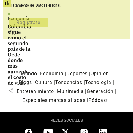
Tratamiento del Datos Personal.
Economía
Colombia
sigue
como el
segundo
país de la
Ocde
donde
más
aumenta
Mundo
Economía
Deportes
Opinión
el costo
Blogs
Cultura
Tendencias
Tecnología
de vida
share
Entretenimiento
Multimedia
Generación
Especiales marcas aliadas
Pódcast
REDES SOCIALES