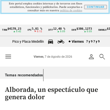
Este portal emplea cookies internas y de terceros con fines
estadísticos, funcionales y publicitarios. Puede aceptarlas o
CONTINUAR
consultar más en nuestra
politica de cookies
$4178,23
5,81 %
12,48 %
$386,1273
$1.7
RM
IPC
DTF
UVR
SMMLV
Cintillo
▲ 0.42
▼ 0.12
▲ 0.05
▲ 0.03
de
Pico y Placa Medellín
Viernes
7 y 9
7 y 9
indicadores
económicos
menu
person
search
Viernes
, 7 de Agosto de 2026
Colombia
Temas recomendados
Alborada, un espectáculo que
genera dolor