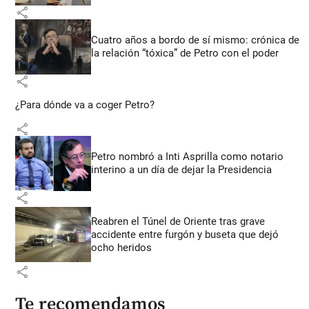
share
Cuatro años a bordo de sí mismo: crónica de
la relación “tóxica” de Petro con el poder
share
¿Para dónde va a coger Petro?
share
Petro nombró a Inti Asprilla como notario
interino a un día de dejar la Presidencia
share
Reabren el Túnel de Oriente tras grave
accidente entre furgón y buseta que dejó
ocho heridos
share
Te recomendamos