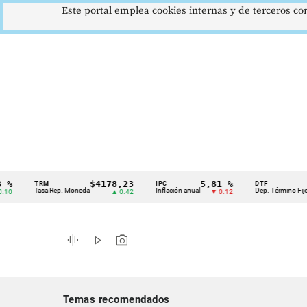
Este portal emplea cookies internas y de terceros con
$4178,23
5,81 %
12,4
TRM
IPC
DTF
Cintillo
Tasa Rep. Moneda
Inflación anual
Dep. Término Fijo
▲ 0.42
▼ 0.12
▲ 
de
indicadores
graphic_eq
play_arrow
photo_camera
económicos
Colombia
Temas recomendados