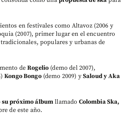
e consolida como una
propuesta de ska
para
entos en festivales como Altavoz (2006 y
ioquia (2007), primer lugar en el encuentro
tradicionales, populares y urbanas de
omento de
Rogelio
(demo del 2007),
8)
Kongo Bongo
(demo 2009) y
Saloud y Aka
 su próximo álbum
llamado
Colombia Ska,
bre de este año.