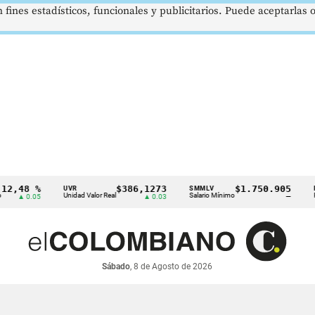
 fines estadísticos, funcionales y publicitarios. Puede aceptarlas
8 %
$386,1273
$1.750.905
UVR
SMMLV
BRENT
Unidad Valor Real
Salario Mínimo
Petróleo
0.05
▲ 0.03
—
Sábado
, 8 de Agosto de 2026