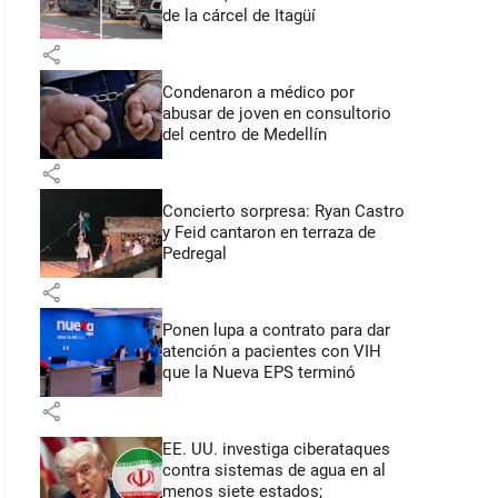
de la cárcel de Itagüí
share
Condenaron a médico por
abusar de joven en consultorio
del centro de Medellín
share
Concierto sorpresa: Ryan Castro
y Feid cantaron en terraza de
Pedregal
share
Ponen lupa a contrato para dar
atención a pacientes con VIH
que la Nueva EPS terminó
share
EE. UU. investiga ciberataques
contra sistemas de agua en al
menos siete estados;