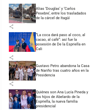
Alias ‘Douglas’ y ‘Carlos
Pesebre’, entre los trasladados
de la cárcel de Itagüí
share
“La coca dará paso al coco, al
cacao, al café”: así fue la
posesión de De la Espriella en
Cali
share
Gustavo Petro abandona la Casa
de Nariño tras cuatro años en la
Presidencia
share
Quiénes son Ana Lucía Pineda y
los hijos de Abelardo de la
Espriella, la nueva familia
presidencial