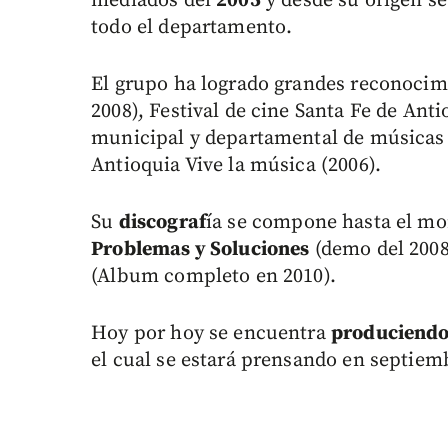
mediados del
2005
y desde su origen s
todo el departamento.
El grupo ha logrado grandes reconocimi
2008), Festival de cine Santa Fe de Ant
municipal y departamental de músicas 
Antioquia Vive la música (2006).
Su
discograf
ía se compone hasta el m
Problemas y Soluciones
(demo del 200
(Album completo en 2010).
Hoy por hoy se encuentra
produciendo
el cual se estará prensando en septiem