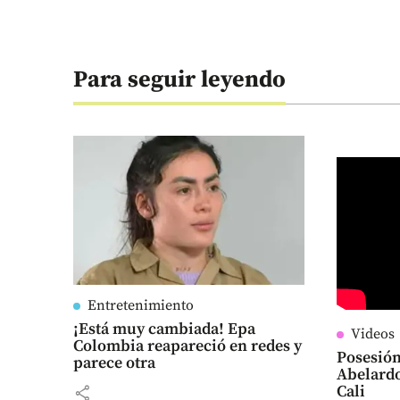
Para seguir leyendo
Entretenimiento
¡Está muy cambiada! Epa
Videos
Colombia reapareció en redes y
Posesión
parece otra
Abelardo
Cali
share