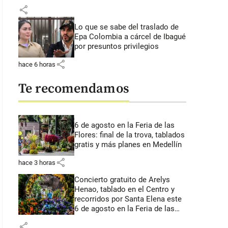
share
Lo que se sabe del traslado de
Epa Colombia a cárcel de Ibagué
por presuntos privilegios
share
hace 6 horas
Te recomendamos
6 de agosto en la Feria de las
Flores: final de la trova, tablados
gratis y más planes en Medellín
share
hace 3 horas
Concierto gratuito de Arelys
Henao, tablado en el Centro y
recorridos por Santa Elena este
6 de agosto en la Feria de las
Flores
share