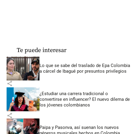
Te puede interesar
Lo que se sabe del traslado de Epa Colombia
a cárcel de Ibagué por presuntos privilegios
share
¿Estudiar una carrera tradicional o
convertirse en influencer? El nuevo dilema de
los jóvenes colombianos
share
Paipa y Pasonva, así suenan los nuevos
géneros musicales hechos en Colombia