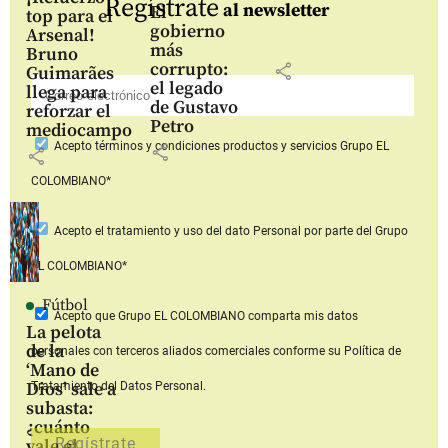
Regístrate
al newsletter
El
top para el
gobierno
Arsenal!
más
Bruno
corrupto:
share
Guimarães
el legado
llega para
de Gustavo
reforzar el
Petro
mediocampo
Acepto
términos y condiciones productos y servicios
Grupo EL
share
share
COLOMBIANO*
Acepto
el tratamiento y uso del dato Personal
por parte del Grupo
EL COLOMBIANO*
Fútbol
Acepto que Grupo EL COLOMBIANO
comparta mis datos
La pelota
de la
personales con terceros aliados comerciales
conforme su Política de
‘Mano de
Dios’ sale a
Tratamiento del Datos Personal.
subasta:
¿cuánto
vale el