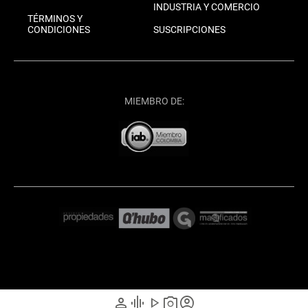
INDUSTRIA Y COMERCIO
TÉRMINOS Y
CONDICIONES
SUSCRIPCIONES
MIEMBRO DE:
person
graphic_eq
play_arrow
photo_camera
account_circle