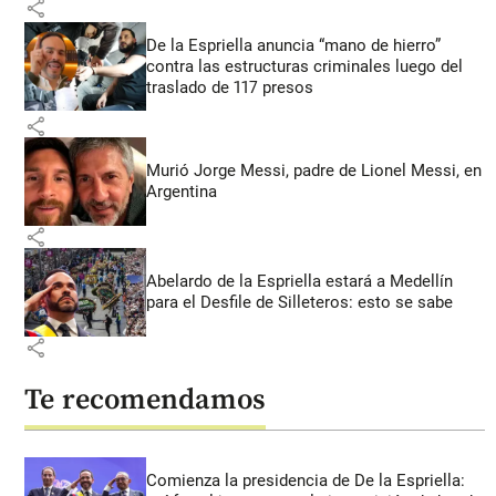
share
De la Espriella anuncia “mano de hierro”
contra las estructuras criminales luego del
traslado de 117 presos
share
Murió Jorge Messi, padre de Lionel Messi, en
Argentina
share
Abelardo de la Espriella estará a Medellín
para el Desfile de Silleteros: esto se sabe
share
Te recomendamos
Comienza la presidencia de De la Espriella: