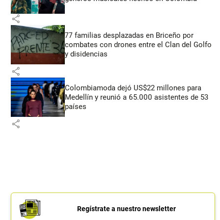
share
77 familias desplazadas en Briceño por
combates con drones entre el Clan del Golfo
y disidencias
share
Colombiamoda dejó US$22 millones para
Medellín y reunió a 65.000 asistentes de 53
países
share
Regístrate a nuestro newsletter