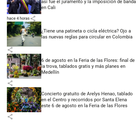
así fue el juramento y la imposición de banda
en Cali
share
hace 4 horas
¿Tiene una patineta o cicla eléctrica? Ojo a
las nuevas reglas para circular en Colombia
share
6 de agosto en la Feria de las Flores: final de
la trova, tablados gratis y más planes en
Medellín
share
Concierto gratuito de Arelys Henao, tablado
en el Centro y recorridos por Santa Elena
este 6 de agosto en la Feria de las Flores
share