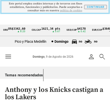
Este portal emplea cookies internas y de terceros con fines
estadísticos, funcionales y publicitarios. Puede aceptarlas o
CONTINUAR
consultar más en nuestra
politica de cookies
US$3342,60
1621,34 pts
$4178
$3648
RO
COLCAP
USD/COP
EUR/COP
Cintillo
▲ 8.20
▲ 0.67
▲ 0.42
—
de
Pico y Placa Medellín
Domingo
no
no
indicadores
económicos
menu
person
search
Domingo
, 9 de Agosto de 2026
Colombia
Temas recomendados
Anthony y los Knicks castigan a
los Lakers