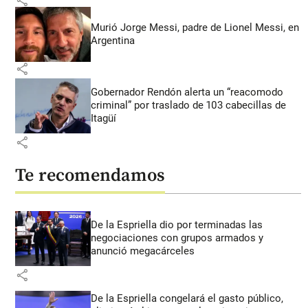
share
Murió Jorge Messi, padre de Lionel Messi, en
Argentina
share
Gobernador Rendón alerta un “reacomodo
criminal” por traslado de 103 cabecillas de
Itagüí
share
Te recomendamos
De la Espriella dio por terminadas las
negociaciones con grupos armados y
anunció megacárceles
share
De la Espriella congelará el gasto público,