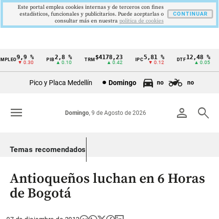
Este portal emplea cookies internas y de terceros con fines
estadísticos, funcionales y publicitarios. Puede aceptarlas o
CONTINUAR
consultar más en nuestra
politica de cookies
9,9 %
2,8 %
$4178,23
5,81 %
12,48 %
PLEO
PIB
TRM
IPC
DTF
Cintillo
▼ 0.30
▲ 0.10
▲ 0.42
▼ 0.12
▲ 0.05
de
Pico y Placa Medellín
Domingo
no
no
indicadores
económicos
menu
person
search
Domingo
, 9 de Agosto de 2026
Colombia
Temas recomendados
Antioqueños luchan en 6 Horas
de Bogotá