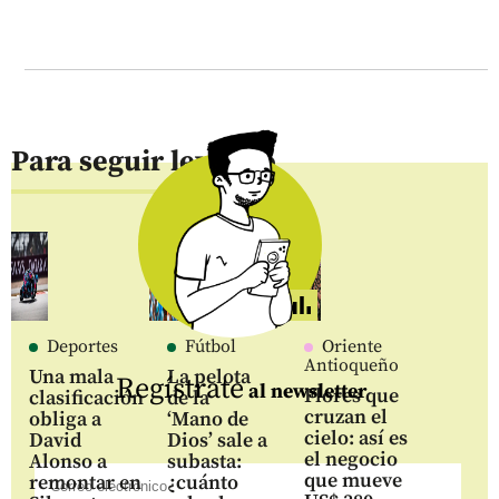
Para seguir leyendo
Deportes
Fútbol
Oriente
Antioqueño
Una mala
La pelota
Regístrate
al newsletter
Flores que
clasificación
de la
cruzan el
obliga a
‘Mano de
cielo: así es
David
Dios’ sale a
el negocio
Alonso a
subasta:
que mueve
remontar en
¿cuánto