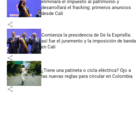
eliminará el impuesto al patrimonio y
desarrollará el fracking: primeros anuncios
desde Cali
share
Comienza la presidencia de De la Espriella:
así fue el juramento y la imposición de banda
en Cali
share
¿Tiene una patineta o cicla eléctrica? Ojo a
las nuevas reglas para circular en Colombia
share