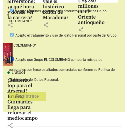
US$ 380
Silverstone;
vale el
millones
¿a qué hora
histórico
en el
y dónde ver
balón de
Acepto
términos y condiciones productos y servicios
Grupo EL
Oriente
la carrera?
Maradona?
COLOMBIANO*
antioqueño
share
share
share
Acepto
el tratamiento y uso del dato Personal
por parte del Grupo
EL COLOMBIANO*
Acepto que Grupo EL COLOMBIANO
comparta mis datos
personales con terceros aliados comerciales
conforme su Política de
Fútbol
¡Refuerzo
Tratamiento del Datos Personal.
top para el
Arsenal!
Bruno
Guimarães
llega para
reforzar el
mediocampo
share