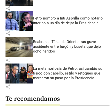
share
Petro nombró a Inti Asprilla como notario
interino a un día de dejar la Presidencia
share
Reabren el Túnel de Oriente tras grave
accidente entre furgón y buseta que dejó
ocho heridos
share
La metamorfosis de Petro: así cambió su
físico con cabello, estilo y retoques que
marcaron su paso por la Presidencia
share
Te recomendamos