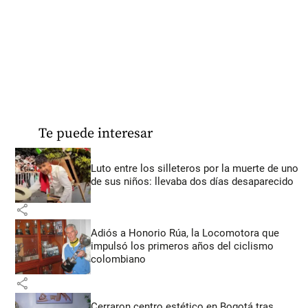
Te puede interesar
Luto entre los silleteros por la muerte de uno
de sus niños: llevaba dos días desaparecido
share
Adiós a Honorio Rúa, la Locomotora que
impulsó los primeros años del ciclismo
colombiano
share
Cerraron centro estético en Bogotá tras