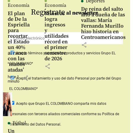
Deportes
Economía
Economía
De reina del salto
Regístrate
al newsletter
El plan
Mineros
alto a dueña de las
de De la
logra
vallas: María
Espriella
ingresos
Fernanda Murillo
para
y
hizo historia en
recortar
utilidades
Centroamericanos
el Estado
récord en
share
un 40%
el primer
arranca
semestre
Acepto
términos y condiciones productos y servicios
Grupo EL
con las
de 2026
‘manos
COLOMBIANO*
share
atadas’
hace 1
share
Acepto
el tratamiento y uso del dato Personal
por parte del Grupo
minuto
EL COLOMBIANO*
Acepto que Grupo EL COLOMBIANO
comparta mis datos
personales con terceros aliados comerciales
conforme su Política de
Fútbol
Tratamiento del Datos Personal.
Un