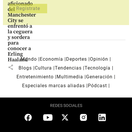
aficionado
del
Manchester
City se
enfrentó a
la ceguera
y sordera
para
conocer a
Erling
Mundo
Economía
Deportes
Opinión
Haaland
share
Blogs
Cultura
Tendencias
Tecnología
Entretenimiento
Multimedia
Generación
Especiales marcas aliadas
Pódcast
REDES SOCIALES