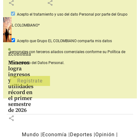
share
share
Acepto
el tratamiento y uso del dato Personal
por parte del Grupo
EL COLOMBIANO*
Acepto que Grupo EL COLOMBIANO
comparta mis datos
personales con terceros aliados comerciales
conforme su Política de
Economía
Mineros
Tratamiento del Datos Personal.
logra
ingresos
y
utilidades
récord en
el primer
semestre
de 2026
share
Mundo
Economía
Deportes
Opinión