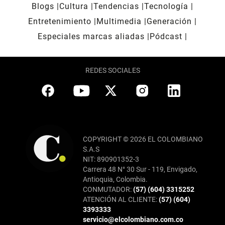
Blogs
Cultura
Tendencias
Tecnología
Entretenimiento
Multimedia
Generación
Especiales marcas aliadas
Pódcast
REDES SOCIALES
COPYRIGHT © 2026 EL COLOMBIANO
S.A.S
NIT: 890901352-3
Carrera 48 N° 30 Sur - 119, Envigado,
Antioquia, Colombia.
CONMUTADOR:
(57) (604) 3315252
ATENCIÓN AL CLIENTE:
(57) (604)
3393333
servicio@elcolombiano.com.co