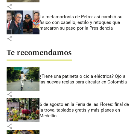
share
La metamorfosis de Petro: así cambió su
físico con cabello, estilo y retoques que
marcaron su paso por la Presidencia
share
Te recomendamos
¿Tiene una patineta o cicla eléctrica? Ojo a
las nuevas reglas para circular en Colombia
share
6 de agosto en la Feria de las Flores: final de
la trova, tablados gratis y más planes en
Medellín
share