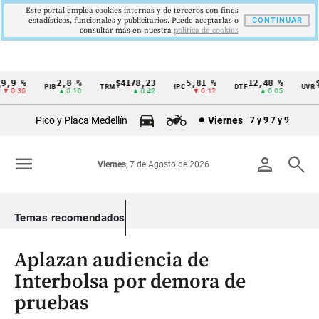
Este portal emplea cookies internas y de terceros con fines
estadísticos, funcionales y publicitarios. Puede aceptarlas o
CONTINUAR
consultar más en nuestra
politica de cookies
,9 %
2,8 %
$4178,23
5,81 %
12,48 %
$3
PIB
TRM
IPC
DTF
UVR
Cintillo
 0.30
▲ 0.10
▲ 0.42
▼ 0.12
▲ 0.05
de
Pico y Placa Medellín
Viernes
7 y 9
7 y 9
indicadores
económicos
menu
person
search
Viernes
, 7 de Agosto de 2026
Colombia
Temas recomendados
Aplazan audiencia de
Interbolsa por demora de
pruebas