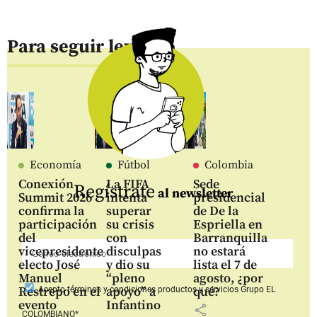
Para seguir leyendo
Economía
Fútbol
Colombia
Conexión
La FIFA
Sede
Regístrate
al newsletter
Summit 2026
intenta
presidencial
confirma la
superar
de De la
participación
su crisis
Espriella en
del
con
Barranquilla
vicepresidente
disculpas
no estará
electo José
y dio su
lista el 7 de
Manuel
“pleno
agosto, ¿por
Restrepo en el
apoyo” a
qué?
Acepto
términos y condiciones productos y servicios
Grupo EL
evento
Infantino
share
COLOMBIANO*