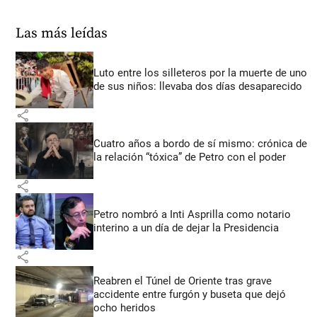
Las más leídas
Luto entre los silleteros por la muerte de uno
de sus niños: llevaba dos días desaparecido
share
Cuatro años a bordo de sí mismo: crónica de
la relación “tóxica” de Petro con el poder
share
Petro nombró a Inti Asprilla como notario
interino a un día de dejar la Presidencia
share
Reabren el Túnel de Oriente tras grave
accidente entre furgón y buseta que dejó
ocho heridos