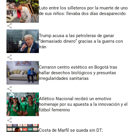
Luto entre los silleteros por la muerte de uno
de sus niños: llevaba dos días desaparecido
share
Trump acusa a las petroleras de ganar
“demasiado dinero” gracias a la guerra con
Irán
share
Cerraron centro estético en Bogotá tras
hallar desechos biológicos y presuntas
irregularidades sanitarias
share
Atlético Nacional recibió un emotivo
homenaje por su apuesta a la innovación y el
fútbol femenino
share
Costa de Marfil se queda sin DT;