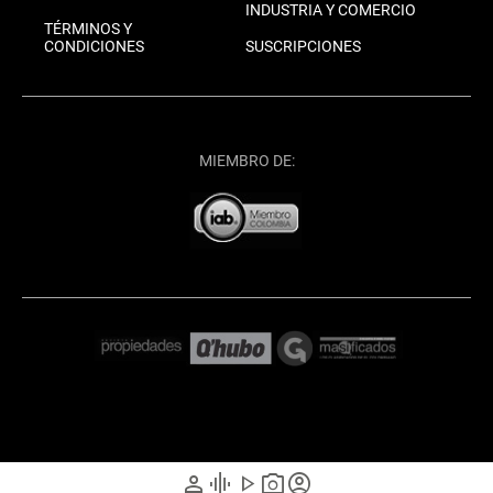
INDUSTRIA Y COMERCIO
TÉRMINOS Y
CONDICIONES
SUSCRIPCIONES
MIEMBRO DE:
person
graphic_eq
play_arrow
photo_camera
account_circle