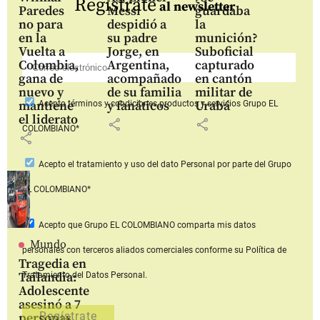
Regístrate
al newsletter
Paredes
Messi
guardaba
no para
despidió a
la
en la
su padre
munición?
Vuelta a
Jorge, en
Suboficial
Colombia,
Argentina,
capturado
gana de
acompañado
en cantón
nuevo y
de su familia
militar de
mantiene
y fanáticos
Urabá
Acepto
términos y condiciones productos y servicios
Grupo EL
el liderato
share
share
COLOMBIANO*
share
Acepto
el tratamiento y uso del dato Personal
por parte del Grupo
EL COLOMBIANO*
Acepto que Grupo EL COLOMBIANO
comparta mis datos
Mundo
personales con terceros aliados comerciales
conforme su Política de
Tragedia en
Tailandia:
Tratamiento del Datos Personal.
Adolescente
asesinó a 7
personas,