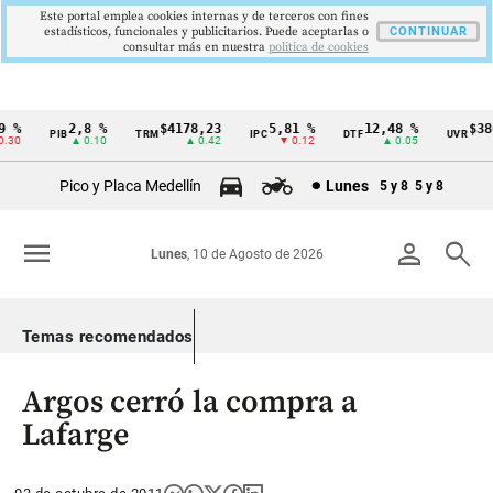
Este portal emplea cookies internas y de terceros con fines
estadísticos, funcionales y publicitarios. Puede aceptarlas o
CONTINUAR
consultar más en nuestra
politica de cookies
%
2,8 %
$4178,23
5,81 %
12,48 %
$386
PIB
TRM
IPC
DTF
UVR
Cintillo
30
▲ 0.10
▲ 0.42
▼ 0.12
▲ 0.05
de
Pico y Placa Medellín
Lunes
5 y 8
5 y 8
indicadores
económicos
menu
person
search
Lunes
, 10 de Agosto de 2026
Colombia
Temas recomendados
Argos cerró la compra a
Lafarge