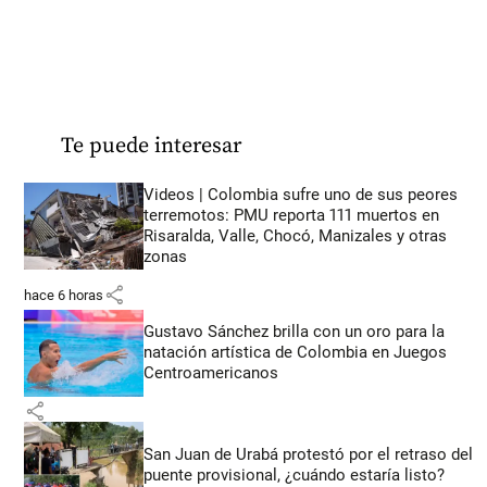
Te puede interesar
Videos | Colombia sufre uno de sus peores
terremotos: PMU reporta 111 muertos en
Risaralda, Valle, Chocó, Manizales y otras
zonas
share
hace 6 horas
Gustavo Sánchez brilla con un oro para la
natación artística de Colombia en Juegos
Centroamericanos
share
San Juan de Urabá protestó por el retraso del
puente provisional, ¿cuándo estaría listo?