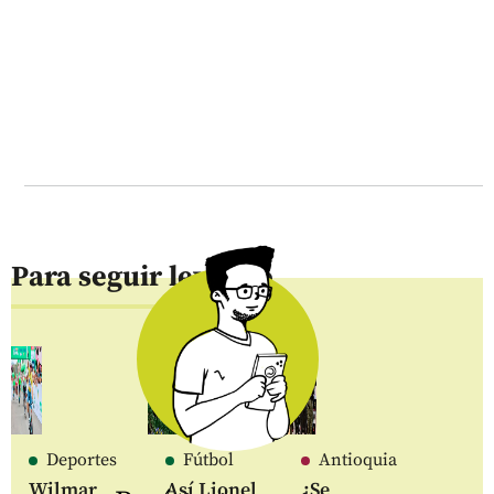
Para seguir leyendo
Deportes
Fútbol
Antioquia
Wilmar
Así Lionel
¿Se