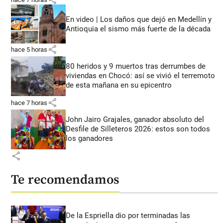
En video | Los daños que dejó en Medellín y
Antioquia el sismo más fuerte de la década
share
hace 5 horas
80 heridos y 9 muertos tras derrumbes de
viviendas en Chocó: así se vivió el terremoto
de esta mañana en su epicentro
share
hace 7 horas
John Jairo Grajales, ganador absoluto del
Desfile de Silleteros 2026: estos son todos
los ganadores
share
Te recomendamos
De la Espriella dio por terminadas las