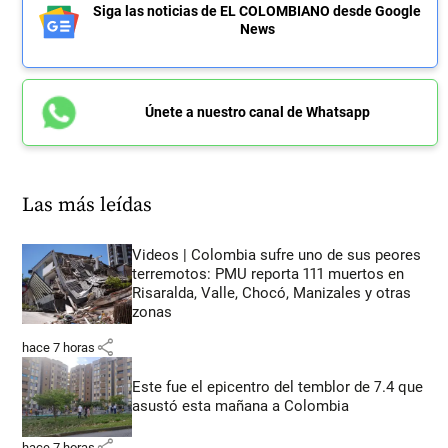
Siga las noticias de EL COLOMBIANO desde Google
News
Únete a nuestro canal de Whatsapp
Las más leídas
Videos | Colombia sufre uno de sus peores
terremotos: PMU reporta 111 muertos en
Risaralda, Valle, Chocó, Manizales y otras
zonas
share
hace 7 horas
Este fue el epicentro del temblor de 7.4 que
asustó esta mañana a Colombia
share
hace 7 horas